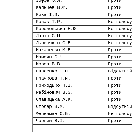
Іоффе Ю.Я.
Проти
Кальцев В.Ф.
Проти
Кива І.В.
Проти
Козак Т.Р.
Не голосу
Королевська Н.Ю.
Не голосу
Ларін С.М.
Не голосу
Льовочкін С.В.
Не голосу
Макаренко М.В.
Проти
Мамоян С.Ч.
Проти
Мороз В.В.
Проти
Павленко Ю.О.
Відсутній
Плачкова Т.М.
Проти
Приходько Н.І.
Проти
Рабінович В.З.
Проти
Славицька А.К.
Проти
Столар В.М.
Відсутній
Фельдман О.Б.
Не голосу
Чорний В.І.
Проти