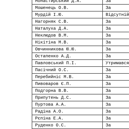
Монастирський Д.А.
За
Мошенець О.В.
За
Мурдій І.Ю.
Відсутній
Нагорняк С.В.
За
Наталуха Д.А.
За
Неклюдов В.М.
За
Нікітіна М.В.
За
Овчинникова Ю.Ю.
За
Остапенко А.Д.
За
Павловський П.І.
Утримався
Пасічний О.С.
За
Перебийніс М.В.
За
Пивоваров Є.П.
За
Подгорна В.В.
За
Припутень Д.С.
За
Пуртова А.А.
За
Радіна А.О.
За
Рєпіна Е.А.
За
Руденко О.С.
За