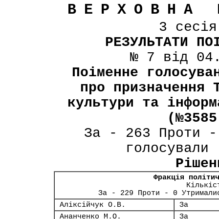
ВЕРХОВНА 
3 сесі
РЕЗУЛЬТАТИ ПО
№ 7 від 04
Поіменне голосува
про призначення 
культури та інформ
(№3585
За - 263 Проти -
голосували 
Рішен
Фракція політи
Кількіс
За - 229 Проти - 0 Утримали
Аліксійчук О.В.
За
Ананченко М.О.
За