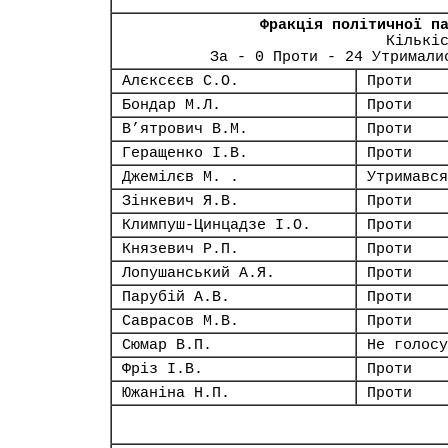
Фракція політичної п
Кількі
За - 0 Проти - 24 Утримали
Алєксєєв С.О.
Проти
Бондар М.Л.
Проти
В’ятрович В.М.
Проти
Геращенко І.В.
Проти
Джемілєв М. .
Утримався
Зінкевич Я.В.
Проти
Климпуш-Цинцадзе І.О.
Проти
Князевич Р.П.
Проти
Лопушанський А.Я.
Проти
Парубій А.В.
Проти
Саврасов М.В.
Проти
Сюмар В.П.
Не голосу
Фріз І.В.
Проти
Южаніна Н.П.
Проти