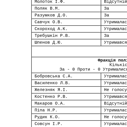
Молоток І.Ф.
Відсутній
Поляк В.М.
За
Разумков Д.О.
За
Савчук О.В.
Утрималас
Скороход А.К.
Утрималас
Требушкін Р.В.
За
Шпенов Д.Ю.
Утримався
Фракція пол
Кількі
За - 0 Проти - 0 Утрималис
Бобровська С.А.
Утрималас
Василенко Л.В.
Утрималас
Железняк Я.І.
Не голосу
Костенко Р.В.
Утримався
Макаров О.А.
Відсутній
Піпа Н.Р.
Утрималас
Рудик К.О.
Не голосу
Совсун І.Р.
Утрималас