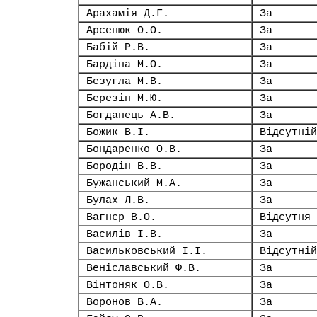
Арахамія Д.Г.
За
Арсенюк О.О.
За
Бабій Р.В.
За
Бардіна М.О.
За
Безугла М.В.
За
Березін М.Ю.
За
Богданець А.В.
За
Божик В.І.
Відсутній
Бондаренко О.В.
За
Бородін В.В.
За
Бужанський М.А.
За
Булах Л.В.
За
Вагнєр В.О.
Відсутня
Василів І.В.
За
Васильковський І.І.
Відсутній
Веніславський Ф.В.
За
Вінтоняк О.В.
За
Воронов В.А.
За