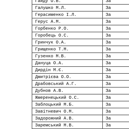
Гайду О.В.
За
Галушко М.Л.
За
Герасименко І.Л.
За
Герус А.М.
За
Горбенко Р.О.
За
Горобець О.С.
За
Гринчук О.А.
За
Грищенко Т.М.
За
Гузенко М.В.
За
Дануца О.А.
За
Дирдін М.Є.
За
Дмитрієва О.О.
За
Драбовський А.Г.
За
Дубнов А.В.
За
Жмеренецький О.С.
За
Заблоцький М.Б.
За
Завітневич О.М.
За
Задорожний А.В.
За
Заремський М.В.
За