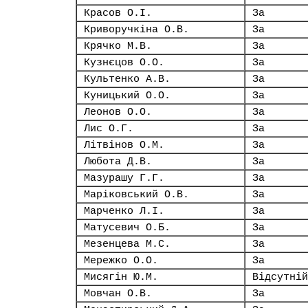
Красов О.І.
За
Криворучкіна О.В.
За
Крячко М.В.
За
Кузнєцов О.О.
За
Культенко А.В.
За
Куницький О.О.
За
Леонов О.О.
За
Лис О.Г.
За
Літвінов О.М.
За
Любота Д.В.
За
Мазурашу Г.Г.
За
Маріковський О.В.
За
Марченко Л.І.
За
Матусевич О.Б.
За
Мезенцева М.С.
За
Мережко О.О.
За
Мисягін Ю.М.
Відсутній
Мовчан О.В.
За