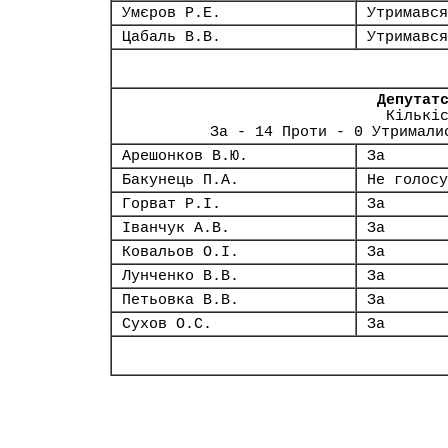
Умєров Р.Е.
Утримався
Цабаль В.В.
Утримався
Депутат
Кількі
За - 14 Проти - 0 Утримали
Арешонков В.Ю.
За
Бакунець П.А.
Не голосу
Горват Р.І.
За
Іванчук А.В.
За
Ковальов О.І.
За
Лунченко В.В.
За
Петьовка В.В.
За
Сухов О.С.
За