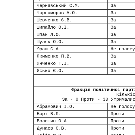
Чернявський С.М.
За
Чорноморов А.О.
За
Шевченко Є.В.
За
Шипайло О.І.
За
Шпак Л.О.
За
Шуляк О.О.
За
Юраш С.А.
Не голосу
Якименко П.В.
За
Янченко Г.І.
За
Ясько Є.О.
За
Фракція політичної парт
Кількі
За - 0 Проти - 30 Утримали
Абрамович І.О.
Не голосу
Борт В.П.
Проти
Волошин О.А.
Проти
Дунаєв С.В.
Проти