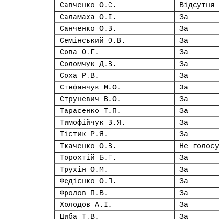
Савченко О.С.
Відсутня
Саламаха О.І.
За
Санченко О.В.
За
Семінський О.В.
За
Сова О.Г.
За
Соломчук Д.В.
За
Соха Р.В.
За
Стефанчук М.О.
За
Струневич В.О.
За
Тарасенко Т.П.
За
Тимофійчук В.Я.
За
Тістик Р.Я.
За
Ткаченко О.В.
Не голосу
Торохтій Б.Г.
За
Трухін О.М.
За
Федієнко О.П.
За
Фролов П.В.
За
Холодов А.І.
За
Циба Т.В.
За