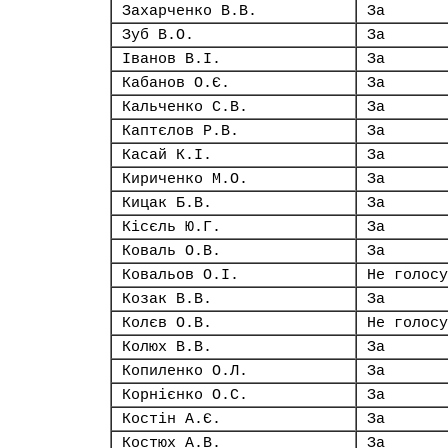
Захарченко В.В.
За
Зуб В.О.
За
Іванов В.І.
За
Кабанов О.Є.
За
Кальченко С.В.
За
Каптєлов Р.В.
За
Касай К.І.
За
Кириченко М.О.
За
Кицак Б.В.
За
Кісєль Ю.Г.
За
Коваль О.В.
За
Ковальов О.І.
Не голосу
Козак В.В.
За
Колєв О.В.
Не голосу
Колюх В.В.
За
Копиленко О.Л.
За
Корнієнко О.С.
За
Костін А.Є.
За
Костюх А.В.
За