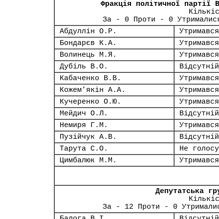
Фракція політичної партії 
Кількі
За - 0 Проти - 0 Утрималис
Абдуллін О.Р.
Утримався
Бондарєв К.А.
Утримався
Волинець М.Я.
Утримався
Дубіль В.О.
Відсутній
Кабаченко В.В.
Утримався
Кожем’якін А.А.
Утримався
Кучеренко О.Ю.
Утримався
Мейдич О.Л.
Відсутній
Немиря Г.М.
Утримався
Пузійчук А.В.
Відсутній
Тарута С.О.
Не голосу
Цимбалюк М.М.
Утримався
Депутатська гр
Кількі
За - 12 Проти - 0 Утримали
Балога В.І.
Відсутній