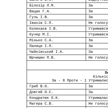
Білозір Л.М.
За
Вацак Г.А.
За
Гузь І.В.
За
Івахів С.П.
Не голосу
Колихаєв І.В.
Утримався
Кучер М.І.
Утримався
Мінько С.А.
За
Палиця І.П.
За
Чайківський І.А.
За
Юрчишин П.В.
Не голосу
П
Кількі
За - 8 Проти - 1 Утримали
Гриб В.О.
За
Довгий О.С.
За
Кондратюк О.К.
Утрималас
Магера С.В.
Не голосу