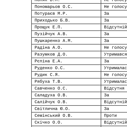
Поляк В.М.
Не голосу
Пономарьов О.С.
Не голосу
Потураєв М.Р.
За
Приходько Б.В.
За
Прощук Е.П.
Відсутній
Пузійчук А.В.
За
Пушкаренко А.М.
За
Радіна А.О.
Не голосу
Разумков Д.О.
Утримався
Рєпіна Е.А.
За
Руденко О.С.
Утрималас
Рудик С.Я.
Не голосу
Рябуха Т.В.
Утрималас
Савченко О.С.
Відсутня
Саладуха О.В.
За
Салійчук О.В.
Відсутній
Світлична Ю.О.
За
Семінський О.В.
Проти
Скічко О.О.
Відсутній