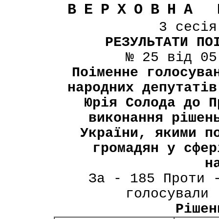
ВЕРХОВНА 
3 сесі
РЕЗУЛЬТАТИ ПО
№ 25 від 05
Поіменне голосува
народних депутатів
Юрія Солода до П
виконання рішен
України, якими п
громадян у сфер
н
За - 185 Проти 
голосували 
Рішен