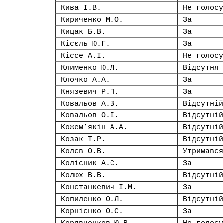
Кива І.В.
Не голосу
Кириченко М.О.
За
Кицак Б.В.
За
Кісєль Ю.Г.
За
Кіссе А.І.
Не голосу
Клименко Ю.Л.
Відсутня
Клочко А.А.
За
Князевич Р.П.
За
Ковальов А.В.
Відсутній
Ковальов О.І.
Відсутній
Кожем’якін А.А.
Відсутній
Козак Т.Р.
Відсутній
Колєв О.В.
Утримався
Колісник А.С.
За
Колюх В.В.
Відсутній
Констанкевич І.М.
За
Копиленко О.Л.
Відсутній
Корнієнко О.С.
За