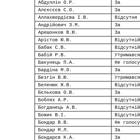
Абдуллін О.Р.
За
Алєксєєв С.О.
За
Аллахвердієва І.В.
Відсутня
Андрійович З.М.
За
Арешонков В.Ю.
За
Арістов Ю.Ю.
Відсутній
Бабак С.В.
Відсутній
Бабій Р.В.
Утримався
Бакунець П.А.
Не голосу
Бардіна М.О.
За
Безгін В.Ю.
Утримався
Беленюк Ж.В.
Відсутній
Бєлькова О.В.
За
Боблях А.Р.
Відсутній
Богданець А.В.
Відсутній
Божик В.І.
Відсутній
Бондар В.В.
Не голосу
Бондар М.Л.
За
Бондарєв К.А.
За