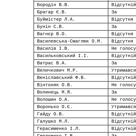
Бородін В.В.
Відсутній
Брагар Є.В.
За
Буймістер Л.А.
Відсутня
Бунін С.В.
За
Вагнєр В.О.
Відсутня
Василевська-Смаглюк О.М.
Відсутня
Василів І.В.
Не голосу
Васильковський І.І.
Відсутній
Ватрас В.А.
За
Величкович М.Р.
Утримався
Веніславський Ф.В.
Відсутній
Вінтоняк О.В.
Не голосу
Волинець М.Я.
За
Волошин О.А.
Не голосу
Воронько О.Є.
Утримався
Гайду О.В.
Відсутній
Галушко М.Л.
Відсутній
Герасименко І.Л.
Відсутній