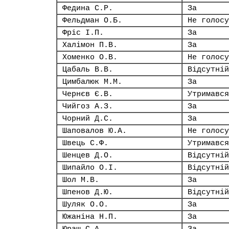
Федина С.Р.
За
Фельдман О.Б.
Не голосу
Фріс І.П.
За
Халімон П.В.
За
Хоменко О.В.
Не голосу
Цабаль В.В.
Відсутній
Цимбалюк М.М.
За
Чернєв Є.В.
Утримався
Чийгоз А.З.
За
Чорний Д.С.
За
Шаповалов Ю.А.
Не голосу
Швець С.Ф.
Утримався
Шенцев Д.О.
Відсутній
Шипайло О.І.
Відсутній
Шол М.В.
За
Шпенов Д.Ю.
Відсутній
Шуляк О.О.
За
Южаніна Н.П.
За