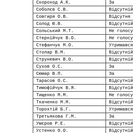
Скороход А.К.
За
Соболєв С.В.
Відсутній
Совгиря О.В.
Відсутня
Солод Ю.В.
Відсутній
Сольський М.Т.
Не голосу
Стернійчук В.О.
Не голосу
Стефанчук М.О.
Утримався
Столар В.М.
Відсутній
Струневич В.О.
Відсутній
Сухов О.С.
За
Сюмар В.П.
За
Тарасов О.С.
Відсутній
Тимофійчук В.Я.
Відсутній
Тищенко М.М.
Не голосу
Ткаченко М.М.
Відсутній
Торохтій Б.Г.
Утримався
Третьякова Г.М.
За
Умєров Р.Е.
Відсутній
Устенко О.О.
Відсутній