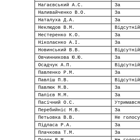
Нагаєвський А.С.
За
Наливайченко В.О.
За
Наталуха Д.А.
За
Неклюдов В.М.
Відсутній
Нестеренко К.О.
За
Ніколаєнко А.І.
За
Новинський В.В.
Відсутній
Овчинникова Ю.Ю.
За
Осадчук А.П.
Відсутній
Павленко Р.М.
За
Павліш П.В.
Відсутній
Павлюк М.В.
За
Папієв М.М.
За
Пасічний О.С.
Утримався
Перебийніс М.В.
За
Петьовка В.В.
Не голосу
Підласа Р.А.
За
Плачкова Т.М.
За