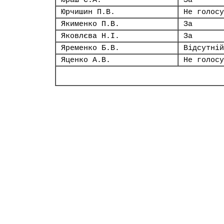
Юраш С.А.
За
Юрчишин П.В.
Не голосу
Якименко П.В.
За
Яковлєва Н.І.
За
Яременко Б.В.
Відсутній
Яценко А.В.
Не голосу