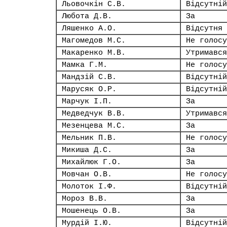
Льовочкін С.В.
Відсутній
Любота Д.В.
За
Ляшенко А.О.
Відсутня
Магомедов М.С.
Не голосу
Макаренко М.В.
Утримався
Мамка Г.М.
Не голосу
Мандзій С.В.
Відсутній
Марусяк О.Р.
Відсутній
Марчук І.П.
За
Медведчук В.В.
Утримався
Мезенцева М.С.
За
Мельник П.В.
Не голосу
Микиша Д.С.
За
Михайлюк Г.О.
За
Мовчан О.В.
Не голосу
Молоток І.Ф.
Відсутній
Мороз В.В.
За
Мошенець О.В.
За
Мурдій І.Ю.
Відсутній