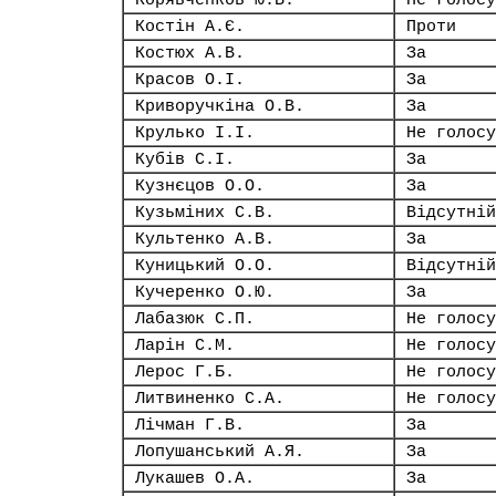
Корявченков Ю.В.
Не голосу
Костін А.Є.
Проти
Костюх А.В.
За
Красов О.І.
За
Криворучкіна О.В.
За
Крулько І.І.
Не голосу
Кубів С.І.
За
Кузнєцов О.О.
За
Кузьміних С.В.
Відсутній
Культенко А.В.
За
Куницький О.О.
Відсутній
Кучеренко О.Ю.
За
Лабазюк С.П.
Не голосу
Ларін С.М.
Не голосу
Лерос Г.Б.
Не голосу
Литвиненко С.А.
Не голосу
Лічман Г.В.
За
Лопушанський А.Я.
За
Лукашев О.А.
За