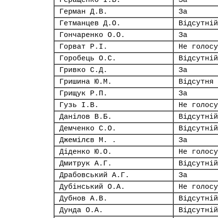
Геращенко І.В.
За
Герман Д.В.
За
Гетманцев Д.О.
Відсутній
Гончаренко О.О.
За
Горват Р.І.
Не голосу
Горобець О.С.
Відсутній
Гривко С.Д.
За
Гришина Ю.М.
Відсутня
Грищук Р.П.
За
Гузь І.В.
Не голосу
Данілов В.Б.
Відсутній
Демченко С.О.
Відсутній
Джемілєв М. .
За
Діденко Ю.О.
Не голосу
Дмитрук А.Г.
Відсутній
Драбовський А.Г.
За
Дубінський О.А.
Не голосу
Дубнов А.В.
Відсутній
Дунда О.А.
Відсутній