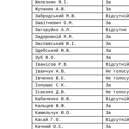
Железняк Я.І.
За
Жупанин А.В.
За
Забродський М.В.
Відсутній
Завітневич О.М.
За
Загоруйко А.Л.
Відсутня
Задорожній М.М.
За
Заславський Ю.І.
За
Здебський Ю.В.
За
Зуб В.О.
За
Іванісов Р.В.
Відсутній
Іванчук А.В.
Не голосу
Івченко В.Є.
Не голосу
Іонушас С.К.
За
Ісаєнко Д.В.
Не голосу
Кабаченко В.В.
Відсутній
Кальцев В.Ф.
За
Камельчук Ю.О.
За
Касай Г.О.
Відсутній
Качний О.С.
За