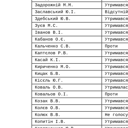
Задорожній М.М.
Утримався
Заславський Ю.І.
Відсутній
Здебський Ю.В.
Утримався
Зуєв М.С.
Утримався
Іванов В.І.
Утримався
Кабанов О.Є.
Утримався
Кальченко С.В.
Проти
Каптєлов Р.В.
Утримався
Касай К.І.
Утримався
Кириченко М.О.
Утримався
Кицак Б.В.
Утримався
Кісєль Ю.Г.
Утримався
Коваль О.В.
Утрималас
Ковальов О.І.
Проти
Козак В.В.
Утримався
Колєв О.В.
Утримався
Колюх В.В.
Не голосу
Копитін І.В.
Утримався