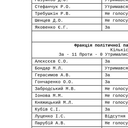
Разумков Д.О.
Утримався
Стефанчук Р.О.
Утримався
Требушкін Р.В.
Не голосу
Шенцев Д.О.
Не голосу
Яковенко Є.Г.
За
Фракція політичної п
Кількі
За - 11 Проти - 0 Утримали
Алєксєєв С.О.
За
Бондар М.Л.
Утримався
Герасимов А.В.
За
Гончаренко О.О.
За
Забродський М.В.
Не голосу
Іонова М.М.
Не голосу
Княжицький М.Л.
Не голосу
Кубів С.І.
За
Луценко І.С.
Відсутня
Парубій А.В.
Не голосу