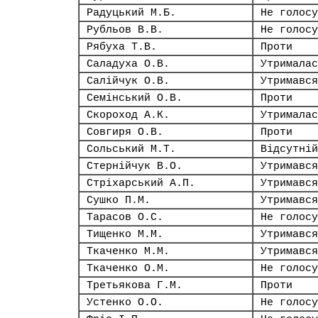
Радуцький М.Б.
Не голосу
Рубльов В.В.
Не голосу
Рябуха Т.В.
Проти
Саладуха О.В.
Утрималас
Салійчук О.В.
Утримався
Семінський О.В.
Проти
Скороход А.К.
Утрималас
Совгиря О.В.
Проти
Сольський М.Т.
Відсутній
Стернійчук В.О.
Утримався
Стріхарський А.П.
Утримався
Сушко П.М.
Утримався
Тарасов О.С.
Не голосу
Тищенко М.М.
Утримався
Ткаченко М.М.
Утримався
Ткаченко О.М.
Не голосу
Третьякова Г.М.
Проти
Устенко О.О.
Не голосу