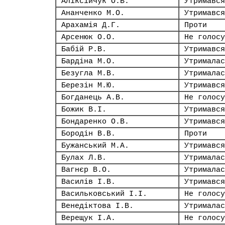
Аліксійчук О.В.
Утримався
Ананченко М.О.
Утримався
Арахамія Д.Г.
Проти
Арсенюк О.О.
Не голосу
Бабій Р.В.
Утримався
Бардіна М.О.
Утрималас
Безугла М.В.
Утрималас
Березін М.Ю.
Утримався
Богданець А.В.
Не голосу
Божик В.І.
Утримався
Бондаренко О.В.
Утримався
Бородін В.В.
Проти
Бужанський М.А.
Утримався
Булах Л.В.
Утрималас
Вагнєр В.О.
Утрималас
Василів І.В.
Утримався
Васильковський І.І.
Не голосу
Венедіктова І.В.
Утрималас
Верещук І.А.
Не голосу