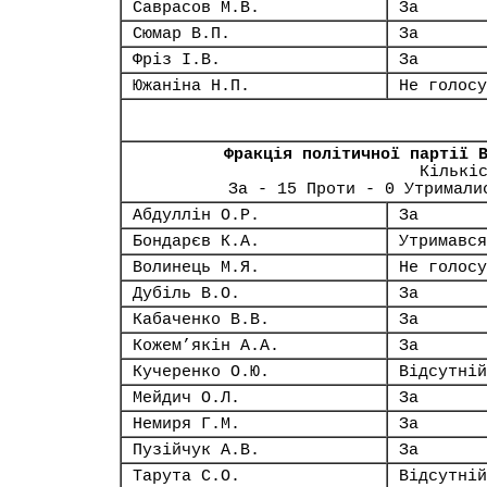
Саврасов М.В.
За
Сюмар В.П.
За
Фріз І.В.
За
Южаніна Н.П.
Не голосу
Фракція політичної партії 
Кількі
За - 15 Проти - 0 Утримали
Абдуллін О.Р.
За
Бондарєв К.А.
Утримався
Волинець М.Я.
Не голосу
Дубіль В.О.
За
Кабаченко В.В.
За
Кожем’якін А.А.
За
Кучеренко О.Ю.
Відсутній
Мейдич О.Л.
За
Немиря Г.М.
За
Пузійчук А.В.
За
Тарута С.О.
Відсутній