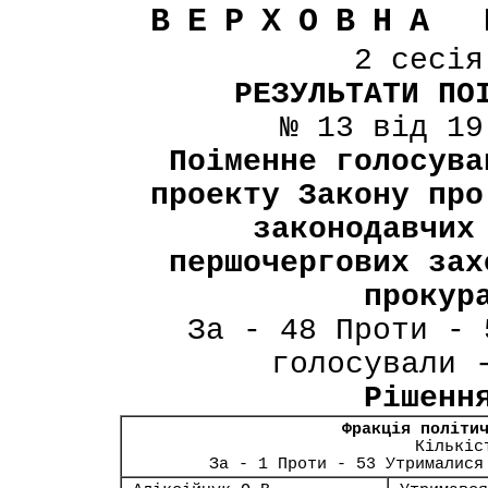
ВЕРХОВНА 
2 сесі
РЕЗУЛЬТАТИ ПО
№ 13 від 19
Поіменне голосува
проекту Закону про
законодавчих
першочергових зах
прокур
За - 48 Проти - 
голосували 
Рішенн
Фракція політи
Кількіс
За - 1 Проти - 53 Утрималися