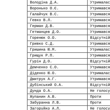
Володіна Д.А.
Утрималас
Воронько О.Є.
Утримався
Галайчук В.С.
Утримався
Гевко В.Л.
Утримався
Герман Д.В.
Утримався
Гетманцев Д.О.
Утримався
Горенюк О.О.
Відсутній
Гривко С.Д.
Утримався
Гришина Ю.М.
Утрималас
Грищук Р.П.
Утримався
Гурін Д.О.
Відсутній
Демченко С.О.
Утримався
Діденко Ю.О.
Утрималас
Дмитрук А.Г.
Утримався
Дубінський О.А.
Відсутній
Дунда О.А.
Не голосу
Жупанин А.В.
Проти
Забуранна Л.В.
Проти
Загоруйко А.Л.
Не голосу