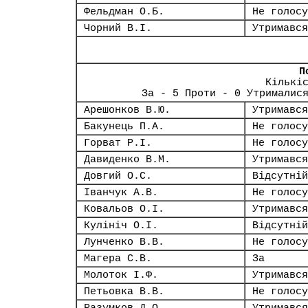
Фельдман О.Б.
Не голосу
Чорний В.І.
Утримався
П
Кількі
За - 5 Проти - 0 Утрималис
Арешонков В.Ю.
Утримався
Бакунець П.А.
Не голосу
Горват Р.І.
Не голосу
Давиденко В.М.
Утримався
Довгий О.С.
Відсутній
Іванчук А.В.
Не голосу
Ковальов О.І.
Утримався
Кулініч О.І.
Відсутній
Лунченко В.В.
Не голосу
Магера С.В.
За
Молоток І.Ф.
Утримався
Петьовка В.В.
Не голосу