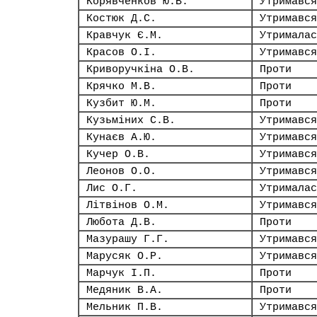
Корявченков Ю.В.
Утримався
Костюк Д.С.
Утримався
Кравчук Є.М.
Утрималас
Красов О.І.
Утримався
Криворучкіна О.В.
Проти
Крячко М.В.
Проти
Кузбит Ю.М.
Проти
Кузьміних С.В.
Утримався
Кунаєв А.Ю.
Утримався
Кучер О.В.
Утримався
Леонов О.О.
Утримався
Лис О.Г.
Утрималас
Літвінов О.М.
Утримався
Любота Д.В.
Проти
Мазурашу Г.Г.
Утримався
Марусяк О.Р.
Утримався
Марчук І.П.
Проти
Медяник В.А.
Проти
Мельник П.В.
Утримався