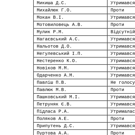
Микиша Д.С.
Утримався
Михайлюк Г.О.
Проти
Мокан В.І.
Утримався
Мотовиловець А.В.
Проти
Мулик Р.М.
Відсутній
Нагаєвський А.С.
Утримався
Нальотов Д.О.
Утримався
Негулевський І.П.
Утримався
Нестеренко К.О.
Утримався
Новіков М.М.
Утримався
Одарченко А.М.
Утримався
Павліш П.В.
Не голосу
Павлюк М.В.
Проти
Пашковський М.І.
Утримався
Петруняк Є.В.
Утримався
Підласа Р.А.
Утрималас
Поляков А.Е.
Проти
Припутень Д.С.
Утримався
Пуртова А.А.
Проти