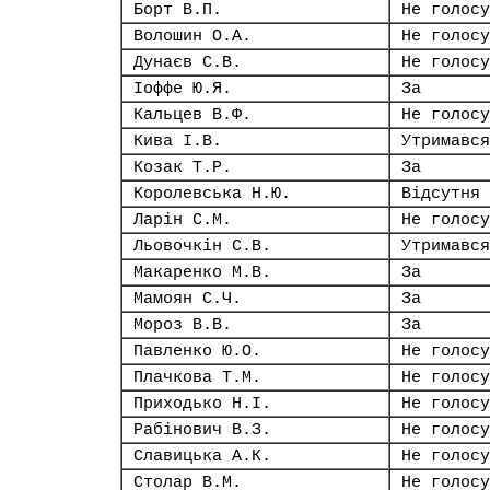
Борт В.П.
Не голосу
Волошин О.А.
Не голосу
Дунаєв С.В.
Не голосу
Іоффе Ю.Я.
За
Кальцев В.Ф.
Не голосу
Кива І.В.
Утримався
Козак Т.Р.
За
Королевська Н.Ю.
Відсутня
Ларін С.М.
Не голосу
Льовочкін С.В.
Утримався
Макаренко М.В.
За
Мамоян С.Ч.
За
Мороз В.В.
За
Павленко Ю.О.
Не голосу
Плачкова Т.М.
Не голосу
Приходько Н.І.
Не голосу
Рабінович В.З.
Не голосу
Славицька А.К.
Не голосу
Столар В.М.
Не голосу