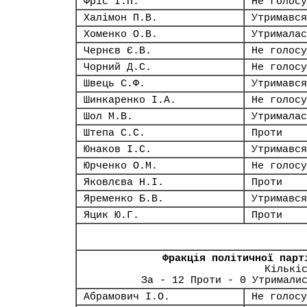
Фріс І.П.
Не голосу
Халімон П.В.
Утримався
Хоменко О.В.
Утрималас
Чернєв Є.В.
Не голосу
Чорний Д.С.
Не голосу
Швець С.Ф.
Утримався
Шинкаренко І.А.
Не голосу
Шол М.В.
Утрималас
Штепа С.С.
Проти
Юнаков І.С.
Утримався
Юрченко О.М.
Не голосу
Яковлєва Н.І.
Проти
Яременко Б.В.
Утримався
Яцик Ю.Г.
Проти
Фракція політичної парт
Кількі
За - 12 Проти - 0 Утримали
Абрамович І.О.
Не голосу