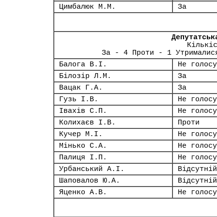
Цимбалюк М.М.
За
Депутатськ
Кількі
За - 4 Проти - 1 Утрималис
Балога В.І.
Не голосу
Білозір Л.М.
За
Вацак Г.А.
За
Гузь І.В.
Не голосу
Івахів С.П.
Не голосу
Колихаєв І.В.
Проти
Кучер М.І.
Не голосу
Мінько С.А.
Не голосу
Палиця І.П.
Не голосу
Урбанський А.І.
Відсутній
Шаповалов Ю.А.
Відсутній
Яценко А.В.
Не голосу