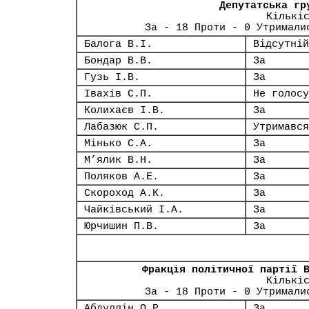
Депутатська гр
Кількі
За - 18 Проти - 0 Утримали
Балога В.І.
Відсутній
Бондар В.В.
За
Гузь І.В.
За
Івахів С.П.
Не голосу
Колихаєв І.В.
За
Лабазюк С.П.
Утримався
Мінько С.А.
За
М’ялик В.Н.
За
Поляков А.Е.
За
Скороход А.К.
За
Чайківський І.А.
За
Юрчишин П.В.
За
Фракція політичної партії 
Кількі
За - 18 Проти - 0 Утримали
Абдуллін О.Р.
За