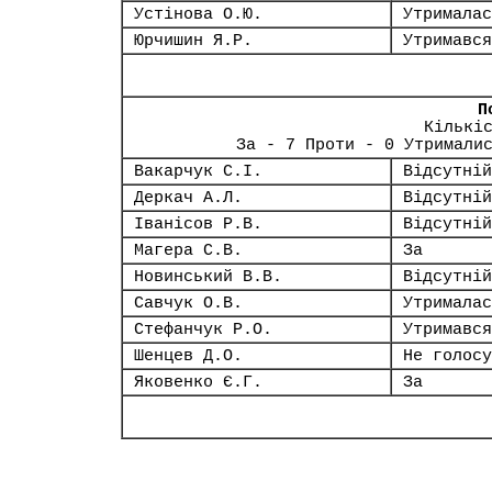
Устінова О.Ю.
Утрималас
Юрчишин Я.Р.
Утримався
П
Кількі
За - 7 Проти - 0 Утримали
Вакарчук С.І.
Відсутній
Деркач А.Л.
Відсутній
Іванісов Р.В.
Відсутній
Магера С.В.
За
Новинський В.В.
Відсутній
Савчук О.В.
Утрималас
Стефанчук Р.О.
Утримався
Шенцев Д.О.
Не голосу
Яковенко Є.Г.
За