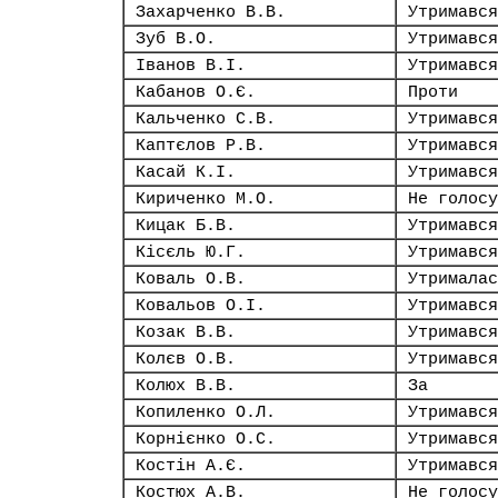
Захарченко В.В.
Утримався
Зуб В.О.
Утримався
Іванов В.І.
Утримався
Кабанов О.Є.
Проти
Кальченко С.В.
Утримався
Каптєлов Р.В.
Утримався
Касай К.І.
Утримався
Кириченко М.О.
Не голосу
Кицак Б.В.
Утримався
Кісєль Ю.Г.
Утримався
Коваль О.В.
Утрималас
Ковальов О.І.
Утримався
Козак В.В.
Утримався
Колєв О.В.
Утримався
Колюх В.В.
За
Копиленко О.Л.
Утримався
Корнієнко О.С.
Утримався
Костін А.Є.
Утримався
Костюх А.В.
Не голосу