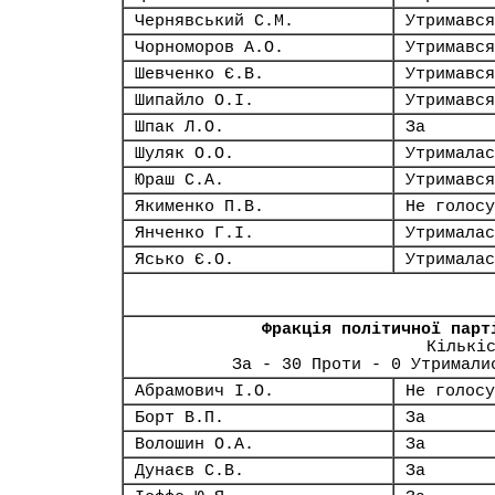
Чернявський С.М.
Утримався
Чорноморов А.О.
Утримався
Шевченко Є.В.
Утримався
Шипайло О.І.
Утримався
Шпак Л.О.
За
Шуляк О.О.
Утрималас
Юраш С.А.
Утримався
Якименко П.В.
Не голосу
Янченко Г.І.
Утрималас
Ясько Є.О.
Утрималас
Фракція політичної парт
Кількі
За - 30 Проти - 0 Утримали
Абрамович І.О.
Не голосу
Борт В.П.
За
Волошин О.А.
За
Дунаєв С.В.
За