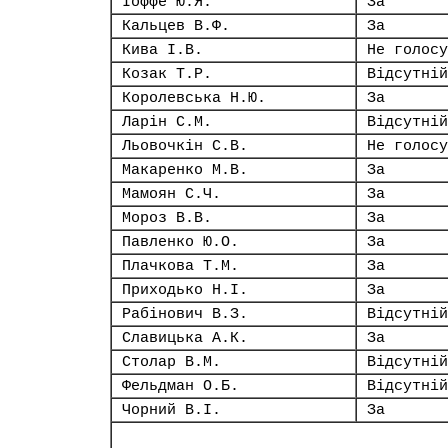
Іоффе Ю.Я.
За
Кальцев В.Ф.
За
Кива І.В.
Не голосу
Козак Т.Р.
Відсутній
Королевська Н.Ю.
За
Ларін С.М.
Відсутній
Льовочкін С.В.
Не голосу
Макаренко М.В.
За
Мамоян С.Ч.
За
Мороз В.В.
За
Павленко Ю.О.
За
Плачкова Т.М.
За
Приходько Н.І.
За
Рабінович В.З.
Відсутній
Славицька А.К.
За
Столар В.М.
Відсутній
Фельдман О.Б.
Відсутній
Чорний В.І.
За