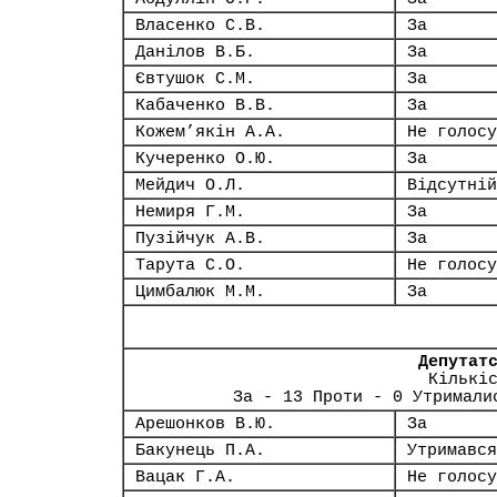
Власенко С.В.
За
Данілов В.Б.
За
Євтушок С.М.
За
Кабаченко В.В.
За
Кожем’якін А.А.
Не голосу
Кучеренко О.Ю.
За
Мейдич О.Л.
Відсутній
Немиря Г.М.
За
Пузійчук А.В.
За
Тарута С.О.
Не голосу
Цимбалюк М.М.
За
Депутат
Кількі
За - 13 Проти - 0 Утримали
Арешонков В.Ю.
За
Бакунець П.А.
Утримався
Вацак Г.А.
Не голосу