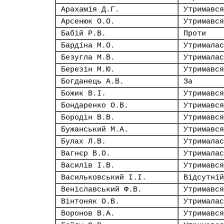
Арахамія Д.Г.
Утримався
Арсенюк О.О.
Утримався
Бабій Р.В.
Проти
Бардіна М.О.
Утрималас
Безугла М.В.
Утрималас
Березін М.Ю.
Утримався
Богданець А.В.
За
Божик В.І.
Утримався
Бондаренко О.В.
Утримався
Бородін В.В.
Утримався
Бужанський М.А.
Утримався
Булах Л.В.
Утрималас
Вагнєр В.О.
Утрималас
Василів І.В.
Утримався
Васильковський І.І.
Відсутній
Веніславський Ф.В.
Утримався
Вінтоняк О.В.
Утрималас
Воронов В.А.
Утримався