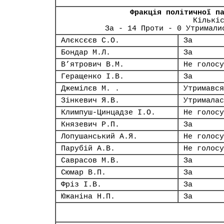
Фракція політичної п
Кількі
За - 14 Проти - 0 Утримали
Алєксєєв С.О.
За
Бондар М.Л.
За
В’ятрович В.М.
Не голосу
Геращенко І.В.
За
Джемілєв М. .
Утримався
Зінкевич Я.В.
Утрималас
Климпуш-Цинцадзе І.О.
Не голосу
Князевич Р.П.
За
Лопушанський А.Я.
Не голосу
Парубій А.В.
Не голосу
Саврасов М.В.
За
Сюмар В.П.
За
Фріз І.В.
За
Южаніна Н.П.
За