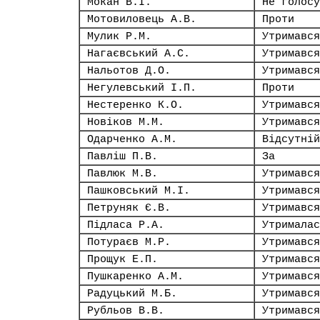
Мокан В.І.
Не голосу
Мотовиловець А.В.
Проти
Мулик Р.М.
Утримався
Нагаєвський А.С.
Утримався
Нальотов Д.О.
Утримався
Негулевський І.П.
Проти
Нестеренко К.О.
Утримався
Новіков М.М.
Утримався
Одарченко А.М.
Відсутній
Павліш П.В.
За
Павлюк М.В.
Утримався
Пашковський М.І.
Утримався
Петруняк Є.В.
Утримався
Підласа Р.А.
Утрималас
Потураєв М.Р.
Утримався
Прощук Е.П.
Утримався
Пушкаренко А.М.
Утримався
Радуцький М.Б.
Утримався
Рубльов В.В.
Утримався