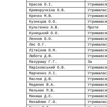
Красов О.І.
Утримався
Криворучкіна О.В.
Утрималас
Крячко М.В.
Утримався
Кузнєцов О.О.
Утримався
Культенко А.В.
Проти
Куницький О.О.
Утримався
Леонов О.О.
Утримався
Лис О.Г.
Утрималас
Літвінов О.М.
Утримався
Любота Д.В.
Утримався
Мазурашу Г.Г.
За
Маріковський О.В.
Утримався
Марченко Л.І.
Утрималас
Маслов Д.В.
Утримався
Медяник В.А.
Утримався
Мельник П.В.
Утримався
Микиша Д.С.
Утримався
Михайлюк Г.О.
Утрималас