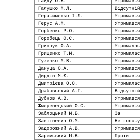
Гайду О.В.
Утримався
Галушко М.Л.
Відсутній
Герасименко І.Л.
Утримався
Герус А.М.
Утримався
Горбенко Р.О.
Утримався
Горобець О.С.
Утримався
Гринчук О.А.
Утрималас
Грищенко Т.М.
Утрималас
Гузенко М.В.
Утримався
Дануца О.А.
Утримався
Дирдін М.Є.
Утримався
Дмитрієва О.О.
Утрималас
Драбовський А.Г.
Відсутній
Дубнов А.В.
Утримався
Жмеренецький О.С.
Утримався
Заблоцький М.Б.
За
Завітневич О.М.
Не голосу
Задорожний А.В.
Утримався
Заремський М.В.
Проти