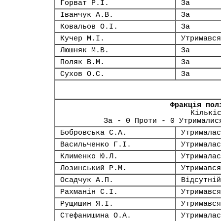
Горват Р.І.
За
Іванчук А.В.
За
Ковальов О.І.
За
Кучер М.І.
Утримався
Люшняк М.В.
За
Поляк В.М.
За
Сухов О.С.
За
Фракція пол
Кількі
За - 0 Проти - 0 Утрималис
Бобровська С.А.
Утрималас
Васильченко Г.І.
Утрималас
Клименко Ю.Л.
Утрималас
Лозинський Р.М.
Утримався
Осадчук А.П.
Відсутній
Рахманін С.І.
Утримався
Рущишин Я.І.
Утримався
Стефанишина О.А.
Утрималас