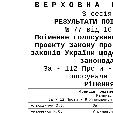
ВЕРХОВНА 
3 сесі
РЕЗУЛЬТАТИ ПО
№ 77 від 16
Поіменне голосуван
проекту Закону про
законів України щод
законод
За - 112 Проти -
голосували 
Рішенн
Фракція політи
Кількіс
За - 12 Проти - 9 Утрималися
Аліксійчук О.В.
За
Ананченко М.О.
Утримався