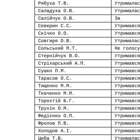
Рябуха Т.В.
Утрималас
Саладуха О.В.
Утрималас
Салійчук О.В.
За
Северин С.С.
Утримався
Скічко О.О.
Утримався
Совгиря О.В.
Утрималас
Сольський М.Т.
Не голосу
Стернійчук В.О.
Утримався
Стріхарський А.П.
Утримався
Сушко П.М.
Утримався
Тарасов О.С.
Утримався
Тищенко М.М.
Утримався
Ткаченко М.М.
Утримався
Торохтій Б.Г.
Утримався
Трухін О.М.
Утримався
Федієнко О.П.
Утримався
Фролов П.В.
Утримався
Холодов А.І.
Утримався
Циба Т.В.
Утрималас