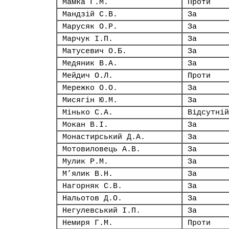
Мамка Г.М.
Проти
Мандзій С.В.
За
Марусяк О.Р.
За
Марчук І.П.
За
Матусевич О.Б.
За
Медяник В.А.
За
Мейдич О.Л.
Проти
Мережко О.О.
За
Мисягін Ю.М.
За
Мінько С.А.
Відсутній
Мокан В.І.
За
Монастирський Д.А.
За
Мотовиловець А.В.
За
Мулик Р.М.
За
М’ялик В.Н.
За
Нагорняк С.В.
За
Нальотов Д.О.
За
Негулевський І.П.
За
Немиря Г.М.
Проти