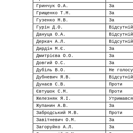
Гринчук О.А.
За
Грищенко Т.М.
За
Гузенко М.В.
За
Гурін Д.О.
Відсутній
Дануца О.А.
Відсутній
Деркач А.Л.
Відсутній
Дирдін М.Є.
За
Дмитрієва О.О.
За
Довгий О.С.
За
Дубіль В.О.
Не голосу
Дубневич Я.В.
Відсутній
Дунаєв С.В.
Проти
Євтушок С.М.
Проти
Железняк Я.І.
Утримався
Жупанин А.В.
За
Забродський М.В.
Проти
Завітневич О.М.
За
Загоруйко А.Л.
За