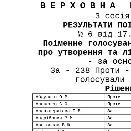
ВЕРХОВНА 
3 сесі
РЕЗУЛЬТАТИ ПО
№ 6 від 17
Поіменне голосува
про утворення та л
- за осн
За - 238 Проти -
голосували 
Рішен
Абдуллін О.Р.
Проти
Алєксєєв С.О.
Проти
Аллахвердієва І.В.
За
Андрійович З.М.
За
Арешонков В.Ю.
За