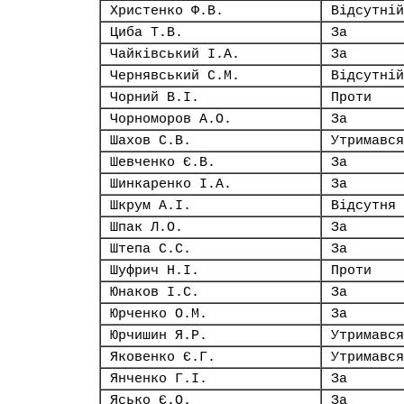
Христенко Ф.В.
Відсутній
Циба Т.В.
За
Чайківський І.А.
За
Чернявський С.М.
Відсутній
Чорний В.І.
Проти
Чорноморов А.О.
За
Шахов С.В.
Утримався
Шевченко Є.В.
За
Шинкаренко І.А.
За
Шкрум А.І.
Відсутня
Шпак Л.О.
За
Штепа С.С.
За
Шуфрич Н.І.
Проти
Юнаков І.С.
За
Юрченко О.М.
За
Юрчишин Я.Р.
Утримався
Яковенко Є.Г.
Утримався
Янченко Г.І.
За
Ясько Є.О.
За