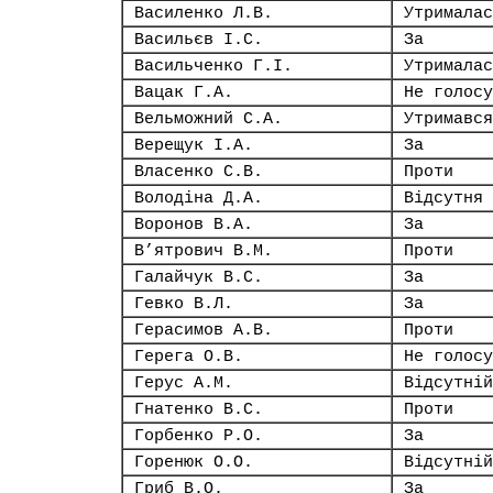
Василенко Л.В.
Утрималас
Васильєв І.С.
За
Васильченко Г.І.
Утрималас
Вацак Г.А.
Не голосу
Вельможний С.А.
Утримався
Верещук І.А.
За
Власенко С.В.
Проти
Володіна Д.А.
Відсутня
Воронов В.А.
За
В’ятрович В.М.
Проти
Галайчук В.С.
За
Гевко В.Л.
За
Герасимов А.В.
Проти
Герега О.В.
Не голосу
Герус А.М.
Відсутній
Гнатенко В.С.
Проти
Горбенко Р.О.
За
Горенюк О.О.
Відсутній
Гриб В.О.
За