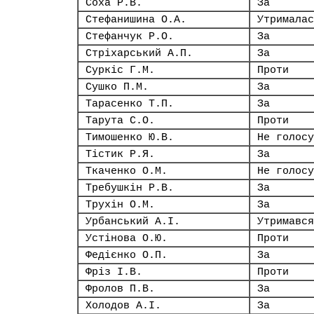
Соха Р.В.
За
Стефанишина О.А.
Утрималас
Стефанчук Р.О.
За
Стріхарський А.П.
За
Суркіс Г.М.
Проти
Сушко П.М.
За
Тарасенко Т.П.
За
Тарута С.О.
Проти
Тимошенко Ю.В.
Не голосу
Тістик Р.Я.
За
Ткаченко О.М.
Не голосу
Требушкін Р.В.
За
Трухін О.М.
За
Урбанський А.І.
Утримався
Устінова О.Ю.
Проти
Федієнко О.П.
За
Фріз І.В.
Проти
Фролов П.В.
За
Холодов А.І.
За