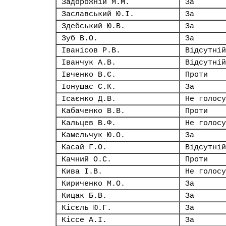
Задорожній М.М.
За
Заславський Ю.І.
За
Здебський Ю.В.
За
Зуб В.О.
За
Іванісов Р.В.
Відсутній
Іванчук А.В.
Відсутній
Івченко В.Є.
Проти
Іонушас С.К.
За
Ісаєнко Д.В.
Не голосу
Кабаченко В.В.
Проти
Кальцев В.Ф.
Не голосу
Камельчук Ю.О.
За
Касай Г.О.
Відсутній
Качний О.С.
Проти
Кива І.В.
Не голосу
Кириченко М.О.
За
Кицак Б.В.
За
Кісєль Ю.Г.
За
Кіссе А.І.
За