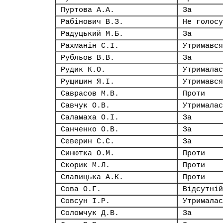
Пуртова А.А.
За
Рабінович В.З.
Не голосу
Радуцький М.Б.
За
Рахманін С.І.
Утримався
Рубльов В.В.
За
Рудик К.О.
Утрималас
Рущишин Я.І.
Утримався
Саврасов М.В.
Проти
Савчук О.В.
Утрималас
Саламаха О.І.
За
Санченко О.В.
За
Северин С.С.
За
Синютка О.М.
Проти
Скорик М.Л.
Проти
Славицька А.К.
Проти
Сова О.Г.
Відсутній
Совсун І.Р.
Утрималас
Соломчук Д.В.
За