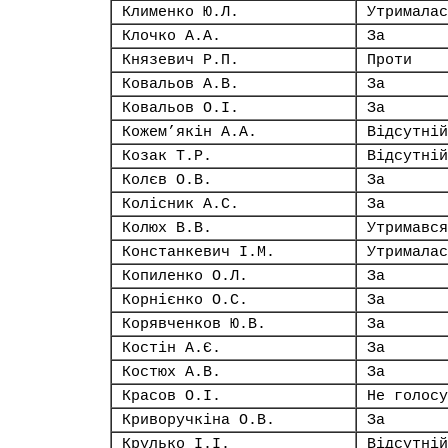
Клименко Ю.Л.
Утрималас
Клочко А.А.
За
Князевич Р.П.
Проти
Ковальов А.В.
За
Ковальов О.І.
За
Кожем’якін А.А.
Відсутній
Козак Т.Р.
Відсутній
Колєв О.В.
За
Колісник А.С.
За
Колюх В.В.
Утримався
Констанкевич І.М.
Утрималас
Копиленко О.Л.
За
Корнієнко О.С.
За
Корявченков Ю.В.
За
Костін А.Є.
За
Костюх А.В.
За
Красов О.І.
Не голосу
Криворучкіна О.В.
За
Крулько І.І.
Відсутній