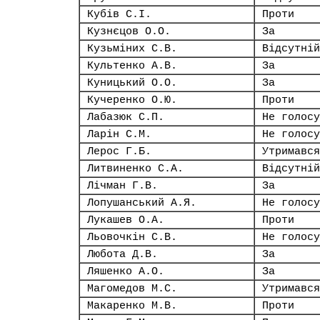
Кубів С.І.
Проти
Кузнєцов О.О.
За
Кузьміних С.В.
Відсутній
Культенко А.В.
За
Куницький О.О.
За
Кучеренко О.Ю.
Проти
Лабазюк С.П.
Не голосу
Ларін С.М.
Не голосу
Лерос Г.Б.
Утримався
Литвиненко С.А.
Відсутній
Лічман Г.В.
За
Лопушанський А.Я.
Не голосу
Лукашев О.А.
Проти
Льовочкін С.В.
Не голосу
Любота Д.В.
За
Ляшенко А.О.
За
Магомедов М.С.
Утримався
Макаренко М.В.
Проти