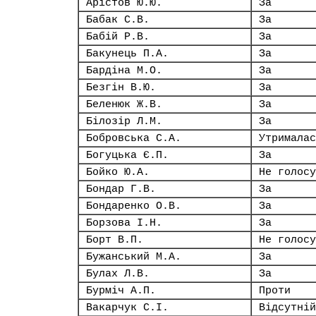
Арістов Ю.Ю.
За
Бабак С.В.
За
Бабій Р.В.
За
Бакунець П.А.
За
Бардіна М.О.
За
Безгін В.Ю.
За
Беленюк Ж.В.
За
Білозір Л.М.
За
Бобровська С.А.
Утрималас
Богуцька Є.П.
За
Бойко Ю.А.
Не голосу
Бондар Г.В.
За
Бондаренко О.В.
За
Борзова І.Н.
За
Борт В.П.
Не голосу
Бужанський М.А.
За
Булах Л.В.
За
Бурміч А.П.
Проти
Вакарчук С.І.
Відсутній