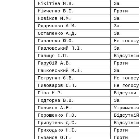
Нікітіна М.В.
За
Німченко В.І.
Проти
Новіков М.М.
За
Одарченко А.М.
За
Остапенко А.Д.
За
Павленко Ю.О.
Не голосу
Павловський П.І.
За
Палиця І.П.
Відсутній
Парубій А.В.
Проти
Пашковський М.І.
За
Петруняк Є.В.
Не голосу
Пивоваров Є.П.
Не голосу
Піпа Н.Р.
Відсутня
Подгорна В.В.
За
Поляков А.Е.
Утримався
Порошенко П.О.
Відсутній
Припутень Д.С.
Відсутній
Приходько Н.І.
Проти
Пузанов О.Г.
Проти