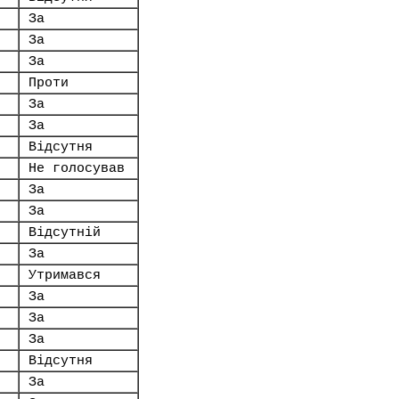
За
За
За
Проти
За
За
Відсутня
Не голосував
За
За
Відсутній
За
Утримався
За
За
За
Відсутня
За