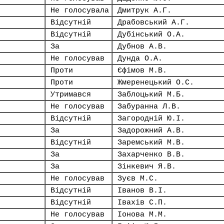
Не голосувала
Дмитрук А.Г.
Відсутній
Драбовський А.Г.
Відсутній
Дубінський О.А.
За
Дубнов А.В.
Не голосував
Дунда О.А.
Проти
Єфімов М.В.
Проти
Жмеренецький О.С.
Утримався
Заблоцький М.Б.
Не голосував
Забуранна Л.В.
Відсутній
Загородній Ю.І.
За
Задорожний А.В.
Відсутній
Заремський М.В.
За
Захарченко В.В.
За
Зінкевич Я.В.
Не голосував
Зуєв М.С.
Відсутній
Іванов В.І.
Відсутній
Івахів С.П.
Не голосував
Іонова М.М.