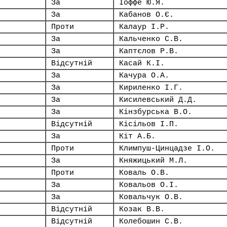
За
Іоффе Ю.Я.
За
Кабанов О.Є.
Проти
Калаур І.Р.
За
Кальченко С.В.
За
Каптєлов Р.В.
Відсутній
Касай К.І.
За
Качура О.А.
За
Кириленко І.Г.
За
Кисилевський Д.Д.
За
Кінзбурська В.О.
Відсутній
Кісільов І.П.
За
Кіт А.Б.
Проти
Климпуш-Цинцадзе І.О.
За
Княжицький М.Л.
Проти
Коваль О.В.
За
Ковальов О.І.
За
Ковальчук О.В.
Відсутній
Козак В.В.
Відсутній
Колебошин С.В.