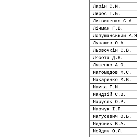
Ларін С.М.
Лерос Г.Б.
Литвиненко С.А.
Лічман Г.В.
Лопушанський А.Я
Лукашев О.А.
Льовочкін С.В.
Любота Д.В.
Ляшенко А.О.
Магомедов М.С.
Макаренко М.В.
Мамка Г.М.
Мандзій С.В.
Марусяк О.Р.
Марчук І.П.
Матусевич О.Б.
Медяник В.А.
Мейдич О.Л.