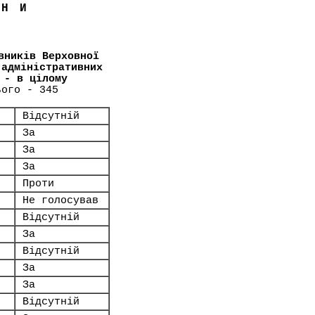
ЇНИ
вників Верховної
 адміністративних
 - в цілому
ього - 345
Відсутній
За
За
За
Проти
Не голосував
Відсутній
За
Відсутній
За
За
Відсутній