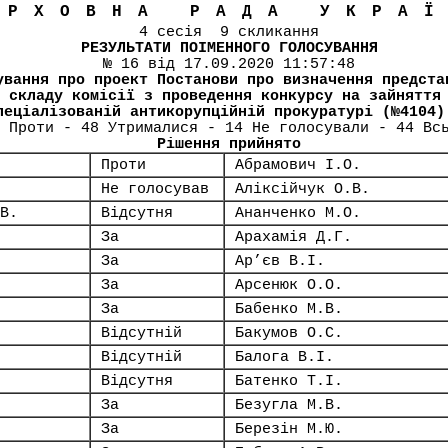
ЕРХОВНА РАДА УКРА
4 сесія 9 скликання
РЕЗУЛЬТАТИ ПОІМЕННОГО ГОЛОСУВАННЯ
№ 16 від 17.09.2020 11:57:48
ування про проект Постанови про визначення предста
 складу комісії з проведення конкурсу на зайняття
пеціалізованій антикорупційній прокуратурі (№4104)
 Проти - 48 Утрималися - 14 Не голосували - 44 Вс
Рішення прийнято
Проти
Абрамович І.О.
Не голосував
Аліксійчук О.В.
В.
Відсутня
Ананченко М.О.
За
Арахамія Д.Г.
За
Ар’єв В.І.
За
Арсенюк О.О.
За
Бабенко М.В.
Відсутній
Бакумов О.С.
Відсутній
Балога В.І.
Відсутня
Батенко Т.І.
За
Безугла М.В.
За
Березін М.Ю.