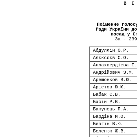
В
Поіменне голос
Ради України до
посад у С
За - 239
Абдуллін О.Р.
Алєксєєв С.О.
Аллахвердієва І.
Андрійович З.М.
Арешонков В.Ю.
Арістов Ю.Ю.
Бабак С.В.
Бабій Р.В.
Бакунець П.А.
Бардіна М.О.
Безгін В.Ю.
Беленюк Ж.В.