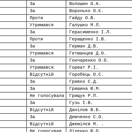
За
Волошин О.А.
За
Воронько О.Є.
Проти
Гайду О.В.
Утримався
Галушко М.Л.
За
Герасименко І.Л.
Проти
Геращенко І.В.
За
Герман Д.В.
Утримався
Гетманцев Д.О.
За
Гончаренко О.О.
Утримався
Горват Р.І.
Відсутній
Горобець О.С.
За
Гривко С.Д.
За
Гришина Ю.М.
Не голосувала
Грищук Р.П.
За
Гузь І.В.
Відсутній
Данілов В.Б.
За
Демченко С.О.
Відсутній
Джемілєв М. .
Не голосував
Діденко Ю.О.