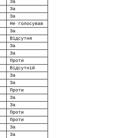
За
За
За
Не голосував
За
Відсутня
За
За
Проти
Відсутній
За
За
Проти
За
За
Проти
Проти
За
За