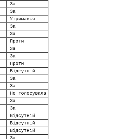
За
За
Утримався
За
За
Проти
За
За
Проти
Відсутній
За
За
Не голосувала
За
За
Відсутній
Відсутній
Відсутній
За