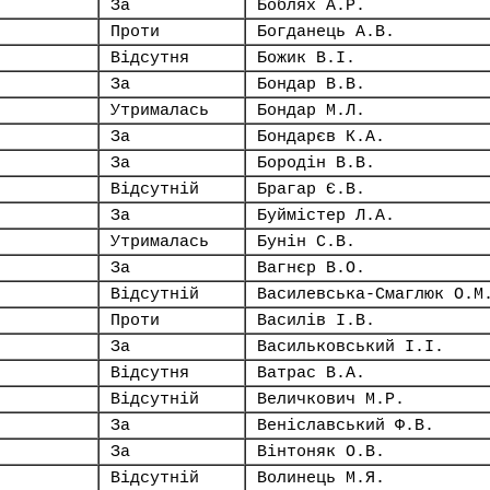
За
Боблях А.Р.
Проти
Богданець А.В.
Відсутня
Божик В.І.
За
Бондар В.В.
Утрималась
Бондар М.Л.
За
Бондарєв К.А.
За
Бородін В.В.
Відсутній
Брагар Є.В.
За
Буймістер Л.А.
Утрималась
Бунін С.В.
За
Вагнєр В.О.
Відсутній
Василевська-Смаглюк О.М
Проти
Василів І.В.
За
Васильковський І.І.
Відсутня
Ватрас В.А.
Відсутній
Величкович М.Р.
За
Веніславський Ф.В.
За
Вінтоняк О.В.
Відсутній
Волинець М.Я.