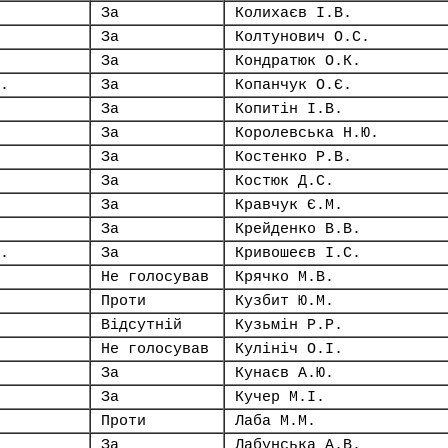
За
Колихаєв І.В.
За
Колтунович О.С.
За
Кондратюк О.К.
.
За
Копанчук О.Є.
За
Копитін І.В.
За
Королевська Н.Ю.
За
Костенко Р.В.
За
Костюк Д.С.
За
Кравчук Є.М.
За
Крейденко В.В.
.
За
Кривошеєв І.С.
Не голосував
Крячко М.В.
Проти
Кузбит Ю.М.
Відсутній
Кузьмін Р.Р.
Не голосував
Кулініч О.І.
За
Кунаєв А.Ю.
За
Кучер М.І.
Проти
Лаба М.М.
За
Лабунська А.В.