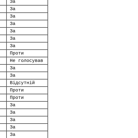
За
За
За
За
За
За
За
Проти
Не голосував
За
За
Відсутній
Проти
Проти
За
За
За
За
За