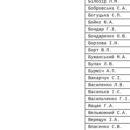
Білозір Л.М.
Бобровська С.А.
Богуцька Є.П.
Бойко Ю.А.
Бондар Г.В.
Бондаренко О.В.
Борзова І.Н.
Борт В.П.
Бужанський М.А.
Булах Л.В.
Бурміч А.П.
Вакарчук С.І.
Василенко Л.В.
Васильєв І.С.
Васильченко Г.І.
Вацак Г.А.
Вельможний С.А.
Верещук І.А.
Власенко С.В.