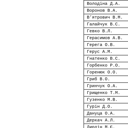
Володіна Д.А.
Воронов В.А.
В’ятрович В.М.
Галайчук В.С.
Гевко В.Л.
Герасимов А.В.
Герега О.В.
Герус А.М.
Гнатенко В.С.
Горбенко Р.О.
Горенюк О.О.
Гриб В.О.
Гринчук О.А.
Грищенко Т.М.
Гузенко М.В.
Гурін Д.О.
Дануца О.А.
Деркач А.Л.
Дирдін М.Є.