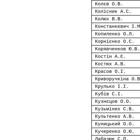
Колєв О.В.
Колісник А.С.
Колюх В.В.
Констанкевич І.М
Копиленко О.Л.
Корнієнко О.С.
Корявченков Ю.В.
Костін А.Є.
Костюх А.В.
Красов О.І.
Криворучкіна О.В
Крулько І.І.
Кубів С.І.
Кузнєцов О.О.
Кузьміних С.В.
Культенко А.В.
Куницький О.О.
Кучеренко О.Ю.
Лабазюк С.П.