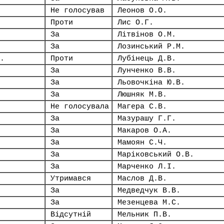
Не голосував
Леонов О.О.
Проти
Лис О.Г.
За
Літвінов О.М.
За
Лозинський Р.М.
.
Проти
Лубінець Д.В.
За
Лунченко В.В.
За
Льовочкіна Ю.В.
За
Люшняк М.В.
Не голосувала
Магера С.В.
За
Мазурашу Г.Г.
За
Макаров О.А.
За
Мамоян С.Ч.
За
Маріковський О.В.
За
Марченко Л.І.
Утримався
Маслов Д.В.
За
Медведчук В.В.
За
Мезенцева М.С.
Відсутній
Мельник П.В.