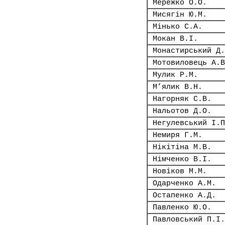
Мережко О.О.
Мисягін Ю.М.
Мінько С.А.
Мокан В.І.
Монастирський Д.
Мотовиловець А.В
Мулик Р.М.
М’ялик В.Н.
Нагорняк С.В.
Нальотов Д.О.
Негулевський І.П
Немиря Г.М.
Нікітіна М.В.
Німченко В.І.
Новіков М.М.
Одарченко А.М.
Остапенко А.Д.
Павленко Ю.О.
Павловський П.І.