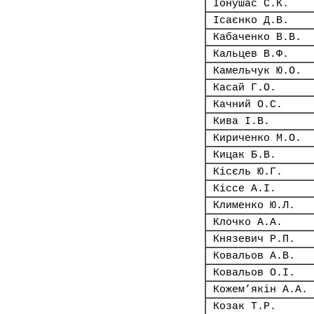
Іонушас С.К.
Ісаєнко Д.В.
Кабаченко В.В.
Кальцев В.Ф.
Камельчук Ю.О.
Касай Г.О.
Качний О.С.
Кива І.В.
Кириченко М.О.
Кицак Б.В.
Кісєль Ю.Г.
Кіссе А.І.
Клименко Ю.Л.
Клочко А.А.
Князевич Р.П.
Ковальов А.В.
Ковальов О.І.
Кожем’якін А.А.
Козак Т.Р.