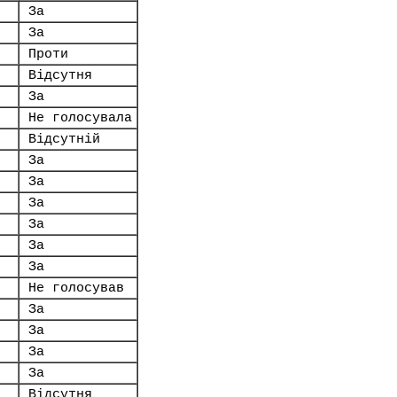
За
За
Проти
Відсутня
За
Не голосувала
Відсутній
За
За
За
За
За
За
Не голосував
За
За
За
За
Відсутня