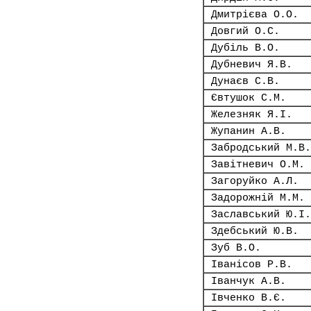
Дмитрієва О.О.
Довгий О.С.
Дубіль В.О.
Дубневич Я.В.
Дунаєв С.В.
Євтушок С.М.
Железняк Я.І.
Жупанин А.В.
Забродський М.В.
Завітневич О.М.
Загоруйко А.Л.
Задорожній М.М.
Заславський Ю.І.
Здебський Ю.В.
Зуб В.О.
Іванісов Р.В.
Іванчук А.В.
Івченко В.Є.