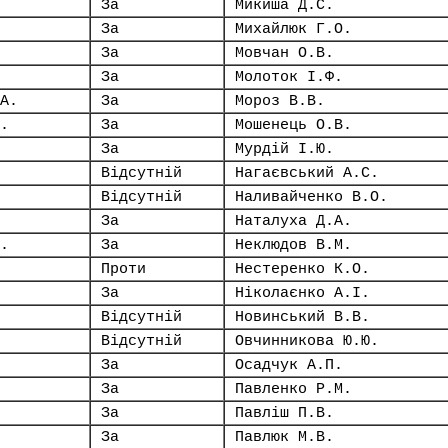
За
Микиша Д.С.
За
Михайлюк Г.О.
За
Мовчан О.В.
За
Молоток І.Ф.
А.
За
Мороз В.В.
.
За
Мошенець О.В.
За
Мурдій І.Ю.
Відсутній
Нагаєвський А.С.
Відсутній
Наливайченко В.О.
За
Наталуха Д.А.
.
За
Неклюдов В.М.
Проти
Нестеренко К.О.
За
Ніколаєнко А.І.
Відсутній
Новинський В.В.
Відсутній
Овчинникова Ю.Ю.
За
Осадчук А.П.
За
Павленко Р.М.
За
Павліш П.В.
За
Павлюк М.В.