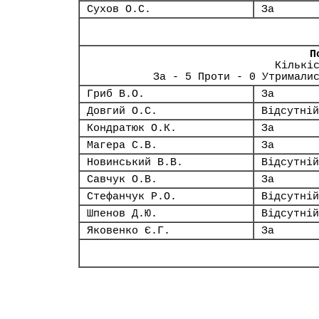
Сухов О.С.
За
П
Кількі
За - 5 Проти - 0 Утримали
Гриб В.О.
За
Довгий О.С.
Відсутній
Кондратюк О.К.
За
Магера С.В.
За
Новинський В.В.
Відсутній
Савчук О.В.
За
Стефанчук Р.О.
Відсутній
Шпенов Д.Ю.
Відсутній
Яковенко Є.Г.
За