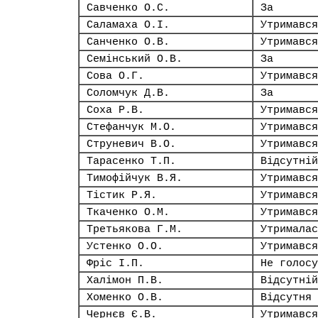
Савченко О.С.
За
Саламаха О.І.
Утримався
Санченко О.В.
Утримався
Семінський О.В.
За
Сова О.Г.
Утримався
Соломчук Д.В.
За
Соха Р.В.
Утримався
Стефанчук М.О.
Утримався
Струневич В.О.
Утримався
Тарасенко Т.П.
Відсутній
Тимофійчук В.Я.
Утримався
Тістик Р.Я.
Утримався
Ткаченко О.М.
Утримався
Третьякова Г.М.
Утрималас
Устенко О.О.
Утримався
Фріс І.П.
Не голосу
Халімон П.В.
Відсутній
Хоменко О.В.
Відсутня
Чернєв Є.В.
Утримався