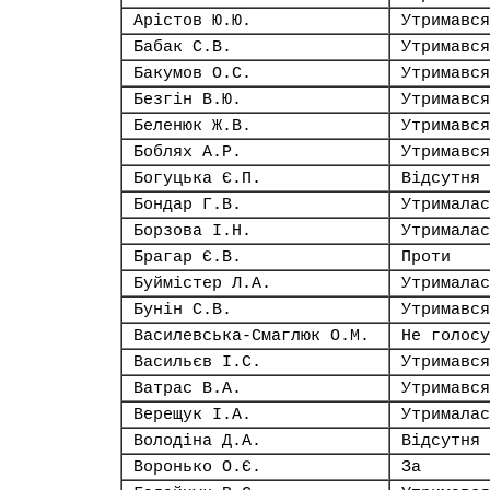
Арістов Ю.Ю.
Утримався
Бабак С.В.
Утримався
Бакумов О.С.
Утримався
Безгін В.Ю.
Утримався
Беленюк Ж.В.
Утримався
Боблях А.Р.
Утримався
Богуцька Є.П.
Відсутня
Бондар Г.В.
Утрималас
Борзова І.Н.
Утрималас
Брагар Є.В.
Проти
Буймістер Л.А.
Утрималас
Бунін С.В.
Утримався
Василевська-Смаглюк О.М.
Не голосу
Васильєв І.С.
Утримався
Ватрас В.А.
Утримався
Верещук І.А.
Утрималас
Володіна Д.А.
Відсутня
Воронько О.Є.
За