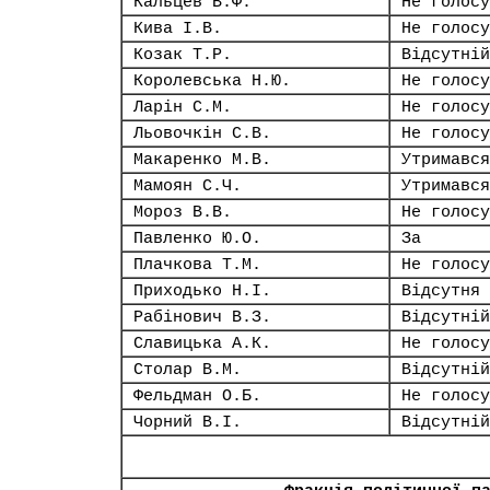
Кальцев В.Ф.
Не голосу
Кива І.В.
Не голосу
Козак Т.Р.
Відсутній
Королевська Н.Ю.
Не голосу
Ларін С.М.
Не голосу
Льовочкін С.В.
Не голосу
Макаренко М.В.
Утримався
Мамоян С.Ч.
Утримався
Мороз В.В.
Не голосу
Павленко Ю.О.
За
Плачкова Т.М.
Не голосу
Приходько Н.І.
Відсутня
Рабінович В.З.
Відсутній
Славицька А.К.
Не голосу
Столар В.М.
Відсутній
Фельдман О.Б.
Не голосу
Чорний В.І.
Відсутній