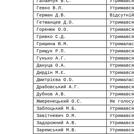
Галайчук В.С.
Утримався
Гевко В.Л.
Утримався
Герман Д.В.
Відсутній
Гетманцев Д.О.
Утримався
Горенюк О.О.
Утримався
Гривко С.Д.
Утримався
Гришина Ю.М.
Утрималас
Грищук Р.П.
Утримався
Гунько А.Г.
Утримався
Дануца О.А.
Утримався
Дирдін М.Є.
Утримався
Дмитрієва О.О.
Утрималас
Драбовський А.Г.
Утримався
Дубнов А.В.
Утримався
Жмеренецький О.С.
Не голосу
Заблоцький М.Б.
Утримався
Завітневич О.М.
Утримався
Задорожний А.В.
Утримався
Заремський М.В.
Утримався