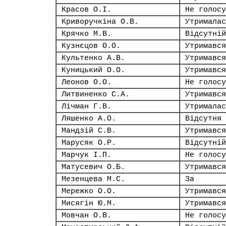
Красов О.І.
Не голосу
Криворучкіна О.В.
Утрималас
Крячко М.В.
Відсутній
Кузнєцов О.О.
Утримався
Культенко А.В.
Утримався
Куницький О.О.
Утримався
Леонов О.О.
Не голосу
Литвиненко С.А.
Утримався
Лічман Г.В.
Утрималас
Ляшенко А.О.
Відсутня
Мандзій С.В.
Утримався
Марусяк О.Р.
Відсутній
Марчук І.П.
Не голосу
Матусевич О.Б.
Утримався
Мезенцева М.С.
За
Мережко О.О.
Утримався
Мисягін Ю.М.
Утримався
Мовчан О.В.
Не голосу