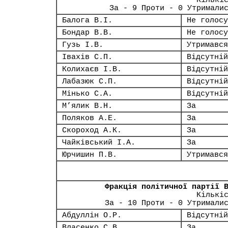
Кількі
За - 9 Проти - 0 Утримали
Балога В.І.
Не голосу
Бондар В.В.
Не голосу
Гузь І.В.
Утримався
Івахів С.П.
Відсутній
Колихаєв І.В.
Відсутній
Лабазюк С.П.
Відсутній
Мінько С.А.
Відсутній
М’ялик В.Н.
За
Поляков А.Е.
За
Скороход А.К.
За
Чайківський І.А.
За
Юрчишин П.В.
Утримався
Фракція політичної партії 
Кількі
За - 10 Проти - 0 Утримали
Абдуллін О.Р.
Відсутній
Власенко С.В.
За