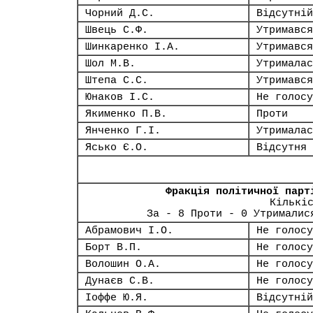
Чорний Д.С.
Відсутній
Швець С.Ф.
Утримався
Шинкаренко І.А.
Утримався
Шол М.В.
Утрималас
Штепа С.С.
Утримався
Юнаков І.С.
Не голосу
Якименко П.В.
Проти
Янченко Г.І.
Утрималас
Ясько Є.О.
Відсутня
Фракція політичної парт
Кількі
За - 8 Проти - 0 Утрималис
Абрамович І.О.
Не голосу
Борт В.П.
Не голосу
Волошин О.А.
Не голосу
Дунаєв С.В.
Не голосу
Іоффе Ю.Я.
Відсутній