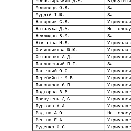
Монастирський Д.А.
Відсутній
Мошенець О.В.
За
Мурдій І.Ю.
За
Нагорняк С.В.
Утримався
Наталуха Д.А.
Не голосу
Неклюдов В.М.
За
Нікітіна М.В.
Утрималас
Овчинникова Ю.Ю.
Утрималас
Остапенко А.Д.
Утримався
Павловський П.І.
За
Пасічний О.С.
Утримався
Перебийніс М.В.
Утримався
Пивоваров Є.П.
Утримався
Подгорна В.В.
Утрималас
Припутень Д.С.
Утримався
Пуртова А.А.
Утрималас
Радіна А.О.
Не голосу
Рєпіна Е.А.
Утрималас
Руденко О.С.
Утрималас