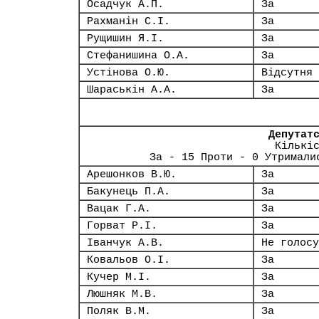
Осадчук А.П.
За
Рахманін С.І.
За
Рущишин Я.І.
За
Стефанишина О.А.
За
Устінова О.Ю.
Відсутня
Шараськін А.А.
За
Депутат
Кількі
За - 15 Проти - 0 Утримали
Арешонков В.Ю.
За
Бакунець П.А.
За
Вацак Г.А.
За
Горват Р.І.
За
Іванчук А.В.
Не голосу
Ковальов О.І.
За
Кучер М.І.
За
Люшняк М.В.
За
Поляк В.М.
За