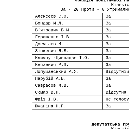
Фракція політичної п
Кількі
За - 20 Проти - 0 Утримали
Алєксєєв С.О.
За
Бондар М.Л.
За
В’ятрович В.М.
За
Геращенко І.В.
За
Джемілєв М. .
За
Зінкевич Я.В.
За
Климпуш-Цинцадзе І.О.
За
Князевич Р.П.
За
Лопушанський А.Я.
Відсутній
Парубій А.В.
За
Саврасов М.В.
За
Сюмар В.П.
Відсутня
Фріз І.В.
Не голосу
Южаніна Н.П.
За
Депутатська гр