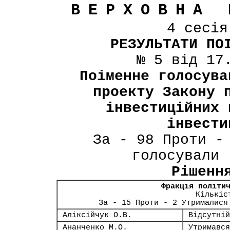
ВЕРХОВНА 
4 сесі
РЕЗУЛЬТАТИ ПО
№ 5 від 17
Поіменне голосува
проекту Закону 
інвестиційних 
інвести
За - 98 Проти -
голосували 
Рішенн
Фракція політи
Кількіс
За - 15 Проти - 2 Утрималися
Аліксійчук О.В.
Відсутній
Ананченко М.О.
Утримався