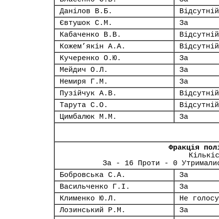
Данілов В.Б.
Відсутній
Євтушок С.М.
За
Кабаченко В.В.
Відсутній
Кожем’якін А.А.
Відсутній
Кучеренко О.Ю.
За
Мейдич О.Л.
За
Немиря Г.М.
За
Пузійчук А.В.
Відсутній
Тарута С.О.
Відсутній
Цимбалюк М.М.
За
Фракція пол
Кількі
За - 16 Проти - 0 Утримали
Бобровська С.А.
За
Васильченко Г.І.
За
Клименко Ю.Л.
Не голосу
Лозинський Р.М.
За