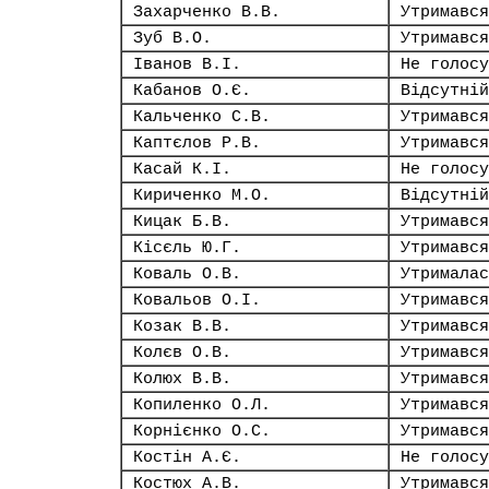
Захарченко В.В.
Утримався
Зуб В.О.
Утримався
Іванов В.І.
Не голосу
Кабанов О.Є.
Відсутній
Кальченко С.В.
Утримався
Каптєлов Р.В.
Утримався
Касай К.І.
Не голосу
Кириченко М.О.
Відсутній
Кицак Б.В.
Утримався
Кісєль Ю.Г.
Утримався
Коваль О.В.
Утрималас
Ковальов О.І.
Утримався
Козак В.В.
Утримався
Колєв О.В.
Утримався
Колюх В.В.
Утримався
Копиленко О.Л.
Утримався
Корнієнко О.С.
Утримався
Костін А.Є.
Не голосу
Костюх А.В.
Утримався