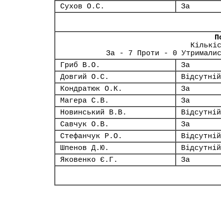
Сухов О.С.
За
П
Кількі
За - 7 Проти - 0 Утримали
Гриб В.О.
За
Довгий О.С.
Відсутній
Кондратюк О.К.
За
Магера С.В.
За
Новинський В.В.
Відсутній
Савчук О.В.
За
Стефанчук Р.О.
Відсутній
Шпенов Д.Ю.
Відсутній
Яковенко Є.Г.
За