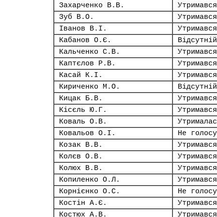
Захарченко В.В.
Утримався
Зуб В.О.
Утримався
Іванов В.І.
Утримався
Кабанов О.Є.
Відсутній
Кальченко С.В.
Утримався
Каптєлов Р.В.
Утримався
Касай К.І.
Утримався
Кириченко М.О.
Відсутній
Кицак Б.В.
Утримався
Кісєль Ю.Г.
Утримався
Коваль О.В.
Утрималас
Ковальов О.І.
Не голосу
Козак В.В.
Утримався
Колєв О.В.
Утримався
Колюх В.В.
Утримався
Копиленко О.Л.
Утримався
Корнієнко О.С.
Не голосу
Костін А.Є.
Утримався
Костюх А.В.
Утримався