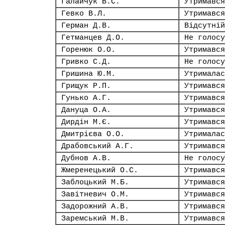
Галайчук В.С.
Утримався
Гевко В.Л.
Утримався
Герман Д.В.
Відсутній
Гетманцев Д.О.
Не голосу
Горенюк О.О.
Утримався
Гривко С.Д.
Не голосу
Гришина Ю.М.
Утрималас
Грищук Р.П.
Утримався
Гунько А.Г.
Утримався
Дануца О.А.
Утримався
Дирдін М.Є.
Утримався
Дмитрієва О.О.
Утрималас
Драбовський А.Г.
Утримався
Дубнов А.В.
Не голосу
Жмеренецький О.С.
Утримався
Заблоцький М.Б.
Утримався
Завітневич О.М.
Утримався
Задорожний А.В.
Утримався
Заремський М.В.
Утримався