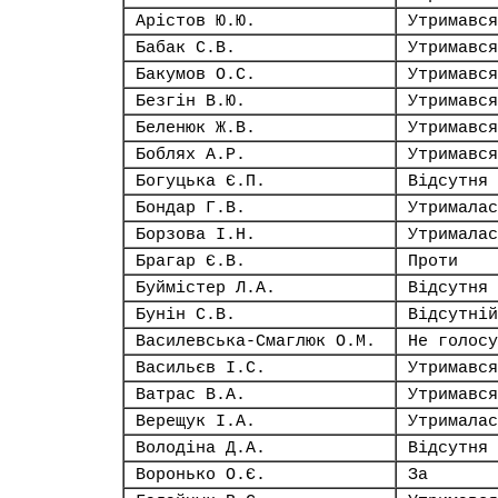
Арістов Ю.Ю.
Утримався
Бабак С.В.
Утримався
Бакумов О.С.
Утримався
Безгін В.Ю.
Утримався
Беленюк Ж.В.
Утримався
Боблях А.Р.
Утримався
Богуцька Є.П.
Відсутня
Бондар Г.В.
Утрималас
Борзова І.Н.
Утрималас
Брагар Є.В.
Проти
Буймістер Л.А.
Відсутня
Бунін С.В.
Відсутній
Василевська-Смаглюк О.М.
Не голосу
Васильєв І.С.
Утримався
Ватрас В.А.
Утримався
Верещук І.А.
Утрималас
Володіна Д.А.
Відсутня
Воронько О.Є.
За