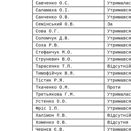
Савченко О.С.
Утрималас
Саламаха О.І.
Утримався
Санченко О.В.
Утримався
Семінський О.В.
За
Сова О.Г.
Утримався
Соломчук Д.В.
Утримався
Соха Р.В.
Утримався
Стефанчук М.О.
Утримався
Струневич В.О.
Утримався
Тарасенко Т.П.
Відсутній
Тимофійчук В.Я.
Утримався
Тістик Р.Я.
Утримався
Ткаченко О.М.
Проти
Третьякова Г.М.
Утрималас
Устенко О.О.
Утримався
Фріс І.П.
Утримався
Халімон П.В.
Відсутній
Хоменко О.В.
Відсутня
Чернєв Є.В.
Утримався