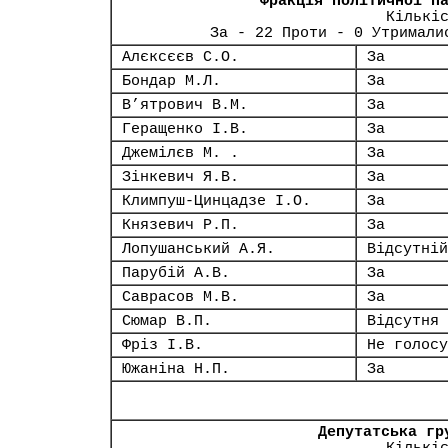
Фракція політичної п
Кількі
За - 22 Проти - 0 Утримали
Алєксєєв С.О.
За
Бондар М.Л.
За
В’ятрович В.М.
За
Геращенко І.В.
За
Джемілєв М. .
За
Зінкевич Я.В.
За
Климпуш-Цинцадзе І.О.
За
Князевич Р.П.
За
Лопушанський А.Я.
Відсутній
Парубій А.В.
За
Саврасов М.В.
За
Сюмар В.П.
Відсутня
Фріз І.В.
Не голосу
Южаніна Н.П.
За
Депутатська гр