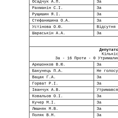
Осадчук А.П.
За
Рахманін С.І.
За
Рущишин Я.І.
За
Стефанишина О.А.
За
Устінова О.Ю.
Відсутня
Шараськін А.А.
За
Депутат
Кількі
За - 16 Проти - 0 Утримали
Арешонков В.Ю.
За
Бакунець П.А.
Не голосу
Вацак Г.А.
За
Горват Р.І.
За
Іванчук А.В.
Утримався
Ковальов О.І.
За
Кучер М.І.
За
Люшняк М.В.
За
Поляк В.М.
За