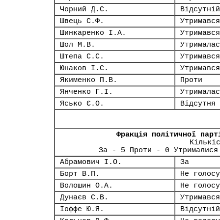
Чорний Д.С.
Відсутній
Швець С.Ф.
Утримався
Шинкаренко І.А.
Утримався
Шол М.В.
Утрималас
Штепа С.С.
Утримався
Юнаков І.С.
Утримався
Якименко П.В.
Проти
Янченко Г.І.
Утрималас
Ясько Є.О.
Відсутня
Фракція політичної парт
Кількі
За - 5 Проти - 0 Утрималися
Абрамович І.О.
За
Борт В.П.
Не голосу
Волошин О.А.
Не голосу
Дунаєв С.В.
Утримався
Іоффе Ю.Я.
Відсутній