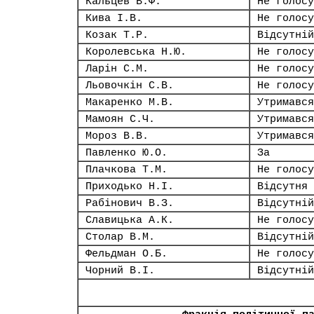
Кальцев В.Ф.
Не голосу
Кива І.В.
Не голосу
Козак Т.Р.
Відсутній
Королевська Н.Ю.
Не голосу
Ларін С.М.
Не голосу
Льовочкін С.В.
Не голосу
Макаренко М.В.
Утримався
Мамоян С.Ч.
Утримався
Мороз В.В.
Утримався
Павленко Ю.О.
За
Плачкова Т.М.
Не голосу
Приходько Н.І.
Відсутня
Рабінович В.З.
Відсутній
Славицька А.К.
Не голосу
Столар В.М.
Відсутній
Фельдман О.Б.
Не голосу
Чорний В.І.
Відсутній