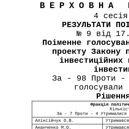
ВЕРХОВНА 
4 сесі
РЕЗУЛЬТАТИ ПО
№ 9 від 17
Поіменне голосува
проекту Закону 
інвестиційних 
інвести
За - 98 Проти -
голосували 
Рішенн
Фракція політи
Кількіс
За - 7 Проти - 4 Утрималися
Аліксійчук О.В.
Утримався
Ананченко М.О.
Утримався