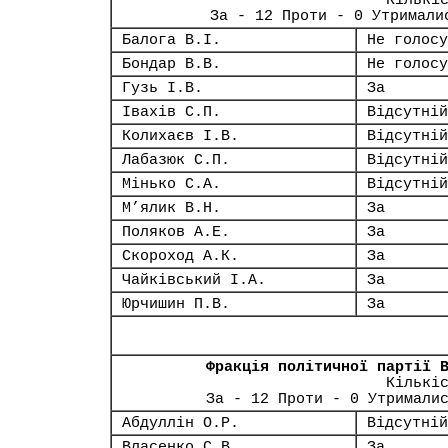
Кількі
За - 12 Проти - 0 Утримали
Балога В.І.
Не голосу
Бондар В.В.
Не голосу
Гузь І.В.
За
Івахів С.П.
Відсутній
Колихаєв І.В.
Відсутній
Лабазюк С.П.
Відсутній
Мінько С.А.
Відсутній
М’ялик В.Н.
За
Поляков А.Е.
За
Скороход А.К.
За
Чайківський І.А.
За
Юрчишин П.В.
За
Фракція політичної партії 
Кількі
За - 12 Проти - 0 Утримали
Абдуллін О.Р.
Відсутній
Власенко С.В.
За