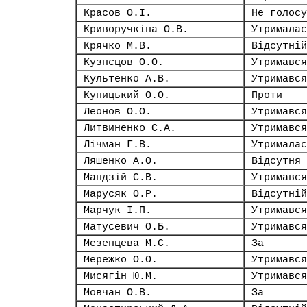
Красов О.І.
Не голосу
Криворучкіна О.В.
Утрималас
Крячко М.В.
Відсутній
Кузнєцов О.О.
Утримався
Культенко А.В.
Утримався
Куницький О.О.
Проти
Леонов О.О.
Утримався
Литвиненко С.А.
Утримався
Лічман Г.В.
Утрималас
Ляшенко А.О.
Відсутня
Мандзій С.В.
Утримався
Марусяк О.Р.
Відсутній
Марчук І.П.
Утримався
Матусевич О.Б.
Утримався
Мезенцева М.С.
За
Мережко О.О.
Утримався
Мисягін Ю.М.
Утримався
Мовчан О.В.
За