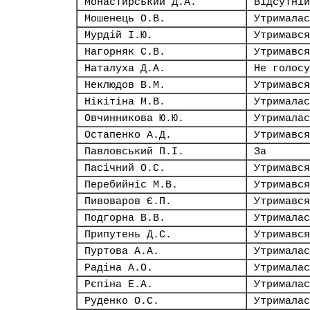
Монастирський Д.А.
Відсутній
Мошенець О.В.
Утрималас
Мурдій І.Ю.
Утримався
Нагорняк С.В.
Утримався
Наталуха Д.А.
Не голосу
Неклюдов В.М.
Утримався
Нікітіна М.В.
Утрималас
Овчинникова Ю.Ю.
Утрималас
Остапенко А.Д.
Утримався
Павловський П.І.
За
Пасічний О.С.
Утримався
Перебийніс М.В.
Утримався
Пивоваров Є.П.
Утримався
Подгорна В.В.
Утрималас
Припутень Д.С.
Утримався
Пуртова А.А.
Утрималас
Радіна А.О.
Утрималас
Рєпіна Е.А.
Утрималас
Руденко О.С.
Утрималас