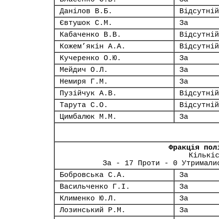
Данілов В.Б.
Відсутній
Євтушок С.М.
За
Кабаченко В.В.
Відсутній
Кожем’якін А.А.
Відсутній
Кучеренко О.Ю.
За
Мейдич О.Л.
За
Немиря Г.М.
За
Пузійчук А.В.
Відсутній
Тарута С.О.
Відсутній
Цимбалюк М.М.
За
Фракція пол
Кількі
За - 17 Проти - 0 Утримали
Бобровська С.А.
За
Васильченко Г.І.
За
Клименко Ю.Л.
За
Лозинський Р.М.
За