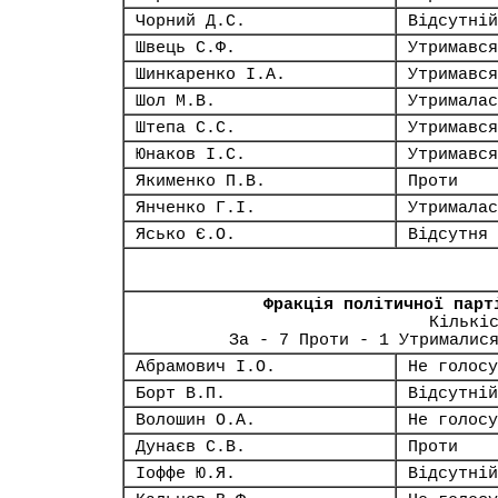
Чорний Д.С.
Відсутній
Швець С.Ф.
Утримався
Шинкаренко І.А.
Утримався
Шол М.В.
Утрималас
Штепа С.С.
Утримався
Юнаков І.С.
Утримався
Якименко П.В.
Проти
Янченко Г.І.
Утрималас
Ясько Є.О.
Відсутня
Фракція політичної парт
Кількі
За - 7 Проти - 1 Утрималис
Абрамович І.О.
Не голосу
Борт В.П.
Відсутній
Волошин О.А.
Не голосу
Дунаєв С.В.
Проти
Іоффе Ю.Я.
Відсутній