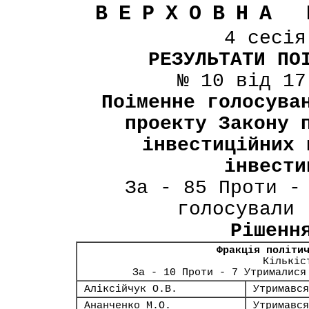
ВЕРХОВНА 
4 сесі
РЕЗУЛЬТАТИ ПО
№ 10 від 17
Поіменне голосува
проекту Закону 
інвестиційних 
інвести
За - 85 Проти -
голосували 
Рішенн
Фракція політи
Кількіс
За - 10 Проти - 7 Утрималися
Аліксійчук О.В.
Утримався
Ананченко М.О.
Утримався