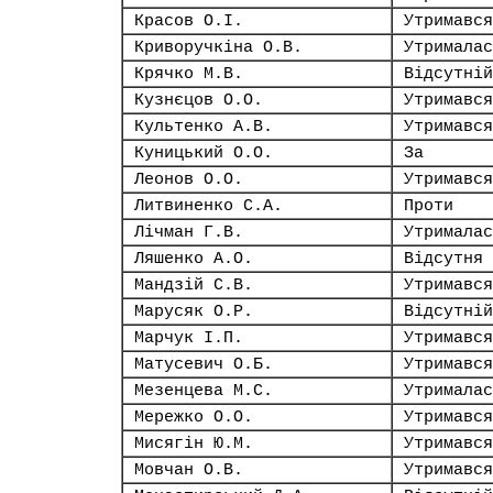
Красов О.І.
Утримався
Криворучкіна О.В.
Утрималас
Крячко М.В.
Відсутній
Кузнєцов О.О.
Утримався
Культенко А.В.
Утримався
Куницький О.О.
За
Леонов О.О.
Утримався
Литвиненко С.А.
Проти
Лічман Г.В.
Утрималас
Ляшенко А.О.
Відсутня
Мандзій С.В.
Утримався
Марусяк О.Р.
Відсутній
Марчук І.П.
Утримався
Матусевич О.Б.
Утримався
Мезенцева М.С.
Утрималас
Мережко О.О.
Утримався
Мисягін Ю.М.
Утримався
Мовчан О.В.
Утримався