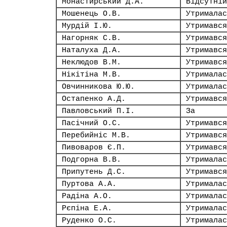
Монастирський Д.А.
Відсутній
Мошенець О.В.
Утрималас
Мурдій І.Ю.
Утримався
Нагорняк С.В.
Утримався
Наталуха Д.А.
Утримався
Неклюдов В.М.
Утримався
Нікітіна М.В.
Утрималас
Овчинникова Ю.Ю.
Утрималас
Остапенко А.Д.
Утримався
Павловський П.І.
За
Пасічний О.С.
Утримався
Перебийніс М.В.
Утримався
Пивоваров Є.П.
Утримався
Подгорна В.В.
Утрималас
Припутень Д.С.
Утримався
Пуртова А.А.
Утрималас
Радіна А.О.
Утрималас
Рєпіна Е.А.
Утрималас
Руденко О.С.
Утрималас