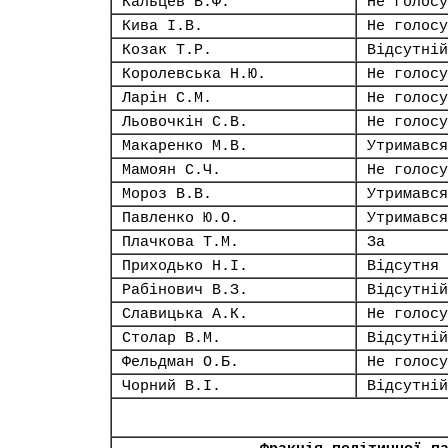
Кальцев В.Ф.
Не голосу
Кива І.В.
Не голосу
Козак Т.Р.
Відсутній
Королевська Н.Ю.
Не голосу
Ларін С.М.
Не голосу
Льовочкін С.В.
Не голосу
Макаренко М.В.
Утримався
Мамоян С.Ч.
Не голосу
Мороз В.В.
Утримався
Павленко Ю.О.
Утримався
Плачкова Т.М.
За
Приходько Н.І.
Відсутня
Рабінович В.З.
Відсутній
Славицька А.К.
Не голосу
Столар В.М.
Відсутній
Фельдман О.Б.
Не голосу
Чорний В.І.
Відсутній