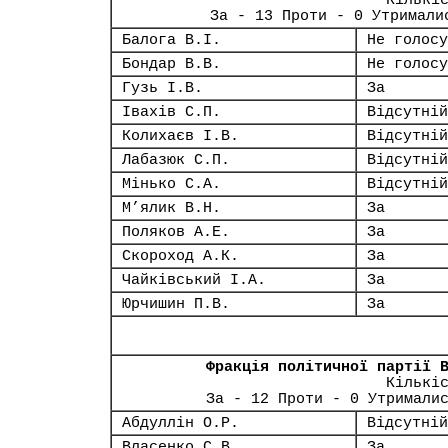
Кількі
За - 13 Проти - 0 Утримали
Балога В.І.
Не голосу
Бондар В.В.
Не голосу
Гузь І.В.
За
Івахів С.П.
Відсутній
Колихаєв І.В.
Відсутній
Лабазюк С.П.
Відсутній
Мінько С.А.
Відсутній
М’ялик В.Н.
За
Поляков А.Е.
За
Скороход А.К.
За
Чайківський І.А.
За
Юрчишин П.В.
За
Фракція політичної партії 
Кількі
За - 12 Проти - 0 Утримали
Абдуллін О.Р.
Відсутній
Власенко С.В.
За