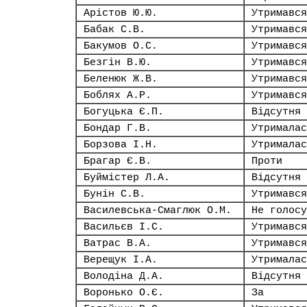
Арістов Ю.Ю.
Утримався
Бабак С.В.
Утримався
Бакумов О.С.
Утримався
Безгін В.Ю.
Утримався
Беленюк Ж.В.
Утримався
Боблях А.Р.
Утримався
Богуцька Є.П.
Відсутня
Бондар Г.В.
Утрималас
Борзова І.Н.
Утрималас
Брагар Є.В.
Проти
Буймістер Л.А.
Відсутня
Бунін С.В.
Утримався
Василевська-Смаглюк О.М.
Не голосу
Васильєв І.С.
Утримався
Ватрас В.А.
Утримався
Верещук І.А.
Утрималас
Володіна Д.А.
Відсутня
Воронько О.Є.
За