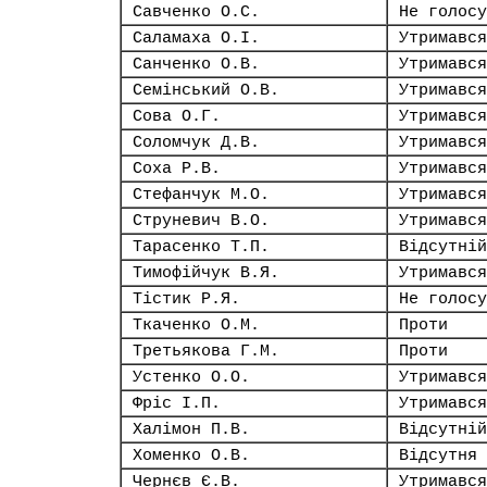
Савченко О.С.
Не голосу
Саламаха О.І.
Утримався
Санченко О.В.
Утримався
Семінський О.В.
Утримався
Сова О.Г.
Утримався
Соломчук Д.В.
Утримався
Соха Р.В.
Утримався
Стефанчук М.О.
Утримався
Струневич В.О.
Утримався
Тарасенко Т.П.
Відсутній
Тимофійчук В.Я.
Утримався
Тістик Р.Я.
Не голосу
Ткаченко О.М.
Проти
Третьякова Г.М.
Проти
Устенко О.О.
Утримався
Фріс І.П.
Утримався
Халімон П.В.
Відсутній
Хоменко О.В.
Відсутня
Чернєв Є.В.
Утримався