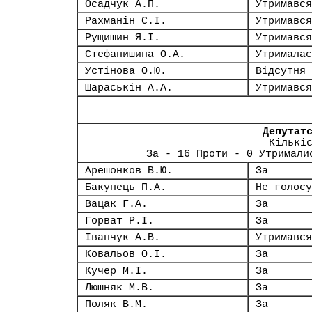
Осадчук А.П.
Утримався
Рахманін С.І.
Утримався
Рущишин Я.І.
Утримався
Стефанишина О.А.
Утрималас
Устінова О.Ю.
Відсутня
Шараськін А.А.
Утримався
Депутат
Кількі
За - 16 Проти - 0 Утримали
Арешонков В.Ю.
За
Бакунець П.А.
Не голосу
Вацак Г.А.
За
Горват Р.І.
За
Іванчук А.В.
Утримався
Ковальов О.І.
За
Кучер М.І.
За
Люшняк М.В.
За
Поляк В.М.
За