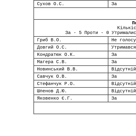
Сухов О.С.
За
П
Кількі
За - 5 Проти - 0 Утримали
Гриб В.О.
Не голосу
Довгий О.С.
Утримався
Кондратюк О.К.
За
Магера С.В.
За
Новинський В.В.
Відсутній
Савчук О.В.
За
Стефанчук Р.О.
Відсутній
Шпенов Д.Ю.
Відсутній
Яковенко Є.Г.
За