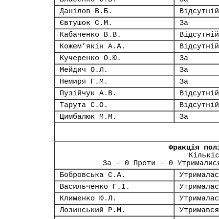
Данілов В.Б.
Відсутній
Євтушок С.М.
За
Кабаченко В.В.
Відсутній
Кожем’якін А.А.
Відсутній
Кучеренко О.Ю.
За
Мейдич О.Л.
За
Немиря Г.М.
За
Пузійчук А.В.
Відсутній
Тарута С.О.
Відсутній
Цимбалюк М.М.
За
Фракція пол
Кількі
За - 0 Проти - 0 Утрималис
Бобровська С.А.
Утрималас
Васильченко Г.І.
Утрималас
Клименко Ю.Л.
Утрималас
Лозинський Р.М.
Утримався