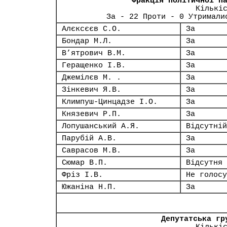
Фракція політичної п
Кількі
За - 22 Проти - 0 Утримали
Алєксєєв С.О.
За
Бондар М.Л.
За
В’ятрович В.М.
За
Геращенко І.В.
За
Джемілєв М. .
За
Зінкевич Я.В.
За
Климпуш-Цинцадзе І.О.
За
Князевич Р.П.
За
Лопушанський А.Я.
Відсутній
Парубій А.В.
За
Саврасов М.В.
За
Сюмар В.П.
Відсутня
Фріз І.В.
Не голосу
Южаніна Н.П.
За
Депутатська гр