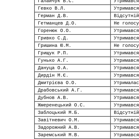
Галайчук В.С.
Утримався
Гевко В.Л.
Утримався
Герман Д.В.
Відсутній
Гетманцев Д.О.
Не голосу
Горенюк О.О.
Утримався
Гривко С.Д.
Утримався
Гришина Ю.М.
Не голосу
Грищук Р.П.
Утримався
Гунько А.Г.
Утримався
Дануца О.А.
Утримався
Дирдін М.Є.
Утримався
Дмитрієва О.О.
Утрималас
Драбовський А.Г.
Утримався
Дубнов А.В.
Утримався
Жмеренецький О.С.
Утримався
Заблоцький М.Б.
Відсутній
Завітневич О.М.
Утримався
Задорожний А.В.
Утримався
Заремський М.В.
Утримався