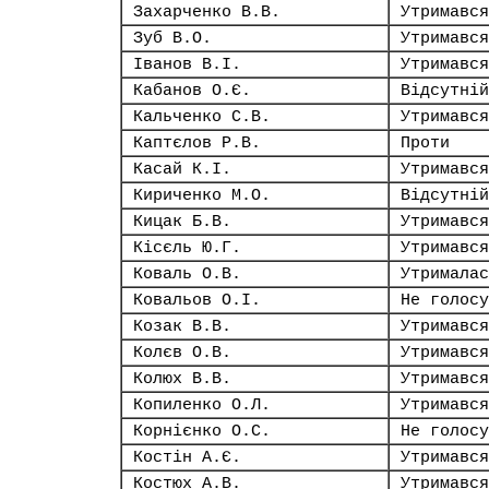
Захарченко В.В.
Утримався
Зуб В.О.
Утримався
Іванов В.І.
Утримався
Кабанов О.Є.
Відсутній
Кальченко С.В.
Утримався
Каптєлов Р.В.
Проти
Касай К.І.
Утримався
Кириченко М.О.
Відсутній
Кицак Б.В.
Утримався
Кісєль Ю.Г.
Утримався
Коваль О.В.
Утрималас
Ковальов О.І.
Не голосу
Козак В.В.
Утримався
Колєв О.В.
Утримався
Колюх В.В.
Утримався
Копиленко О.Л.
Утримався
Корнієнко О.С.
Не голосу
Костін А.Є.
Утримався
Костюх А.В.
Утримався