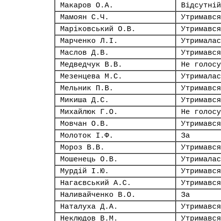
Макаров О.А.
Відсутній
Мамоян С.Ч.
Утримався
Маріковський О.В.
Утримався
Марченко Л.І.
Утрималас
Маслов Д.В.
Утримався
Медведчук В.В.
Не голосу
Мезенцева М.С.
Утрималас
Мельник П.В.
Утримався
Микиша Д.С.
Утримався
Михайлюк Г.О.
Не голосу
Мовчан О.В.
Утримався
Молоток І.Ф.
За
Мороз В.В.
Утримався
Мошенець О.В.
Утрималас
Мурдій І.Ю.
Утримався
Нагаєвський А.С.
Утримався
Наливайченко В.О.
За
Наталуха Д.А.
Утримався
Неклюдов В.М.
Утримався