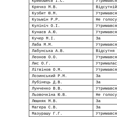
Кривошеєв І.С.
Утримався
Крячко М.В.
Відсутній
Кузбит Ю.М.
Утримався
Кузьмін Р.Р.
Не голосу
Кулініч О.І.
Утримався
Кунаєв А.Ю.
Утримався
Кучер М.І.
За
Лаба М.М.
Утримався
Лабунська А.В.
Відсутня
Леонов О.О.
Утримався
Лис О.Г.
Утрималас
Літвінов О.М.
Утримався
Лозинський Р.М.
За
Лубінець Д.В.
За
Лунченко В.В.
Утримався
Льовочкіна Ю.В.
Не голосу
Люшняк М.В.
За
Магера С.В.
За
Мазурашу Г.Г.
Утримався