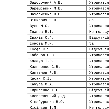
Задорожний А.В.
Утримався
Заремський М.В.
Утримався
Захарченко В.В.
Утримався
Зінкевич Я.В.
За
Зуєв М.С.
Утримався
Іванов В.І.
Не голосу
Івахів С.П.
Відсутній
Іонова М.М.
За
Іоффе Ю.Я.
Відсутній
Кабанов О.Є.
Утримався
Калаур І.Р.
Утримався
Кальченко С.В.
Утримався
Каптєлов Р.В.
Утримався
Касай К.І.
Утримався
Качура О.А.
Утримався
Кириленко І.Г.
Відсутній
Кисилевський Д.Д.
Утримався
Кінзбурська В.О.
Утрималас
Кісільов І.П.
Не голосу