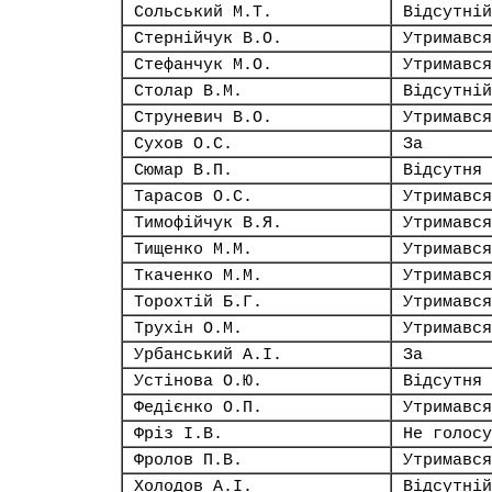
Сольський М.Т.
Відсутній
Стернійчук В.О.
Утримався
Стефанчук М.О.
Утримався
Столар В.М.
Відсутній
Струневич В.О.
Утримався
Сухов О.С.
За
Сюмар В.П.
Відсутня
Тарасов О.С.
Утримався
Тимофійчук В.Я.
Утримався
Тищенко М.М.
Утримався
Ткаченко М.М.
Утримався
Торохтій Б.Г.
Утримався
Трухін О.М.
Утримався
Урбанський А.І.
За
Устінова О.Ю.
Відсутня
Федієнко О.П.
Утримався
Фріз І.В.
Не голосу
Фролов П.В.
Утримався
Холодов А.І.
Відсутній