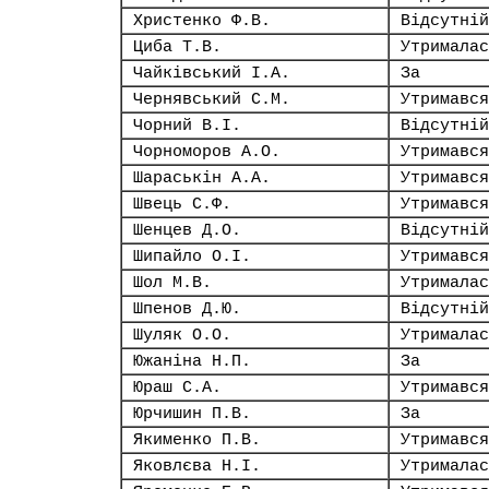
Христенко Ф.В.
Відсутній
Циба Т.В.
Утрималас
Чайківський І.А.
За
Чернявський С.М.
Утримався
Чорний В.І.
Відсутній
Чорноморов А.О.
Утримався
Шараськін А.А.
Утримався
Швець С.Ф.
Утримався
Шенцев Д.О.
Відсутній
Шипайло О.І.
Утримався
Шол М.В.
Утрималас
Шпенов Д.Ю.
Відсутній
Шуляк О.О.
Утрималас
Южаніна Н.П.
За
Юраш С.А.
Утримався
Юрчишин П.В.
За
Якименко П.В.
Утримався
Яковлєва Н.І.
Утрималас