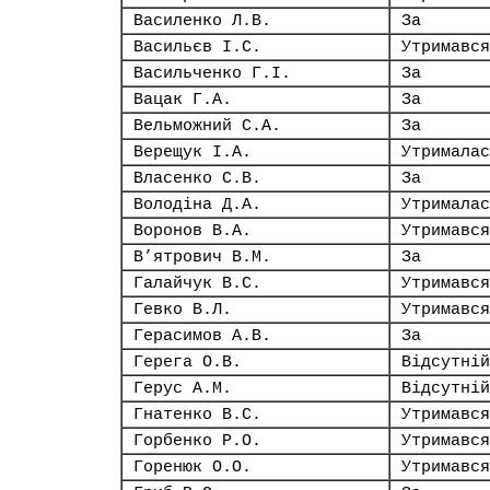
Василенко Л.В.
За
Васильєв І.С.
Утримався
Васильченко Г.І.
За
Вацак Г.А.
За
Вельможний С.А.
За
Верещук І.А.
Утрималас
Власенко С.В.
За
Володіна Д.А.
Утрималас
Воронов В.А.
Утримався
В’ятрович В.М.
За
Галайчук В.С.
Утримався
Гевко В.Л.
Утримався
Герасимов А.В.
За
Герега О.В.
Відсутній
Герус А.М.
Відсутній
Гнатенко В.С.
Утримався
Горбенко Р.О.
Утримався
Горенюк О.О.
Утримався