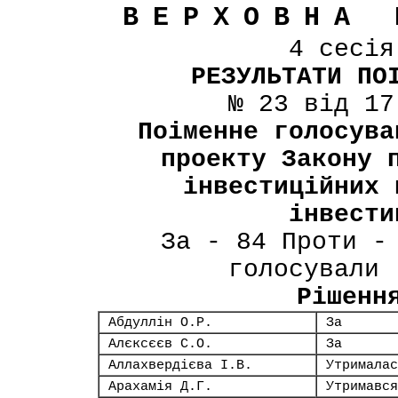
ВЕРХОВНА 
4 сесі
РЕЗУЛЬТАТИ ПО
№ 23 від 17
Поіменне голосува
проекту Закону 
інвестиційних 
інвести
За - 84 Проти -
голосували 
Рішенн
Абдуллін О.Р.
За
Алєксєєв С.О.
За
Аллахвердієва І.В.
Утрималас
Арахамія Д.Г.
Утримався