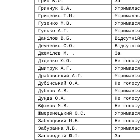
Гриб В.О.
За
Гринчук О.А.
Утрималас
Грищенко Т.М.
Утрималас
Гузенко М.В.
Утримався
Гунько А.Г.
Утримався
Данілов В.Б.
Відсутній
Демченко С.О.
Відсутній
Джемілєв М. .
За
Діденко Ю.О.
Не голосу
Дмитрук А.Г.
Утримався
Драбовський А.Г.
Утримався
Дубінський О.А.
Не голосу
Дубнов А.В.
Утримався
Дунда О.А.
Не голосу
Єфімов М.В.
Не голосу
Жмеренецький О.С.
Утримався
Заблоцький М.Б.
Не голосу
Забуранна Л.В.
Утрималас
Загородній Ю.І.
За