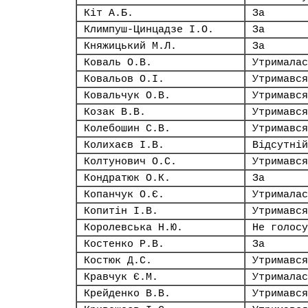
Кіт А.Б.
За
Климпуш-Цинцадзе І.О.
За
Княжицький М.Л.
За
Коваль О.В.
Утрималас
Ковальов О.І.
Утримався
Ковальчук О.В.
Утримався
Козак В.В.
Утримався
Колебошин С.В.
Утримався
Колихаєв І.В.
Відсутній
Колтунович О.С.
Утримався
Кондратюк О.К.
За
Копанчук О.Є.
Утрималас
Копитін І.В.
Утримався
Королевська Н.Ю.
Не голосу
Костенко Р.В.
За
Костюк Д.С.
Утримався
Кравчук Є.М.
Утрималас
Крейденко В.В.
Утримався