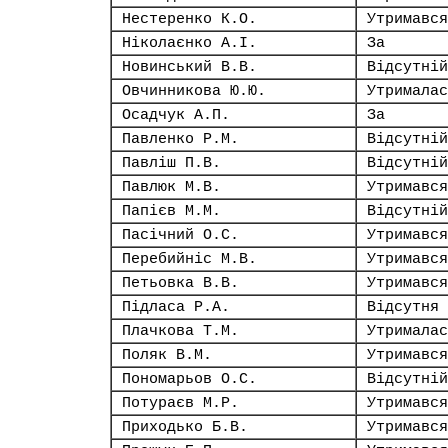
Нестеренко К.О.
Утримався
Ніколаєнко А.І.
За
Новинський В.В.
Відсутній
Овчинникова Ю.Ю.
Утрималас
Осадчук А.П.
За
Павленко Р.М.
Відсутній
Павліш П.В.
Відсутній
Павлюк М.В.
Утримався
Папієв М.М.
Відсутній
Пасічний О.С.
Утримався
Перебийніс М.В.
Утримався
Петьовка В.В.
Утримався
Підласа Р.А.
Відсутня
Плачкова Т.М.
Утрималас
Поляк В.М.
Утримався
Пономарьов О.С.
Відсутній
Потураєв М.Р.
Утримався
Приходько Б.В.
Утримався