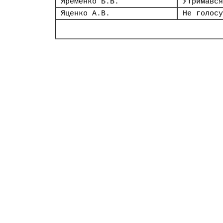
Яременко Б.В.
Утримався
Яценко А.В.
Не голосу