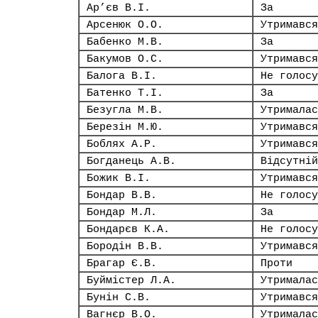
Ар’єв В.І.
За
Арсенюк О.О.
Утримався
Бабенко М.В.
За
Бакумов О.С.
Утримався
Балога В.І.
Не голосу
Батенко Т.І.
За
Безугла М.В.
Утрималас
Березін М.Ю.
Утримався
Боблях А.Р.
Утримався
Богданець А.В.
Відсутній
Божик В.І.
Утримався
Бондар В.В.
Не голосу
Бондар М.Л.
За
Бондарєв К.А.
Не голосу
Бородін В.В.
Утримався
Брагар Є.В.
Проти
Буймістер Л.А.
Утрималас
Бунін С.В.
Утримався
Вагнєр В.О.
Утрималас