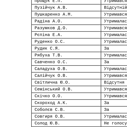
Прощук Е.П.
Утримався
Пузійчук А.В.
Відсутній
Пушкаренко А.М.
Утримався
Радіна А.О.
Утрималас
Разумков Д.О.
Утримався
Рєпіна Е.А.
Утрималас
Руденко О.С.
Утрималас
Рудик С.Я.
За
Рябуха Т.В.
Утрималас
Савченко О.С.
За
Саладуха О.В.
Утрималас
Салійчук О.В.
Утримався
Світлична Ю.О.
Відсутня
Семінський О.В.
Утримався
Скічко О.О.
Утримався
Скороход А.К.
За
Соболєв С.В.
За
Совгиря О.В.
Утрималас
Солод Ю.В.
Не голосу