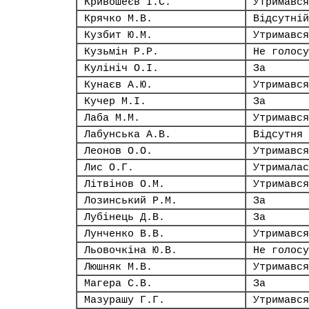
Кривошеєв І.С.
Утримався
Крячко М.В.
Відсутній
Кузбит Ю.М.
Утримався
Кузьмін Р.Р.
Не голосу
Кулініч О.І.
За
Кунаєв А.Ю.
Утримався
Кучер М.І.
За
Лаба М.М.
Утримався
Лабунська А.В.
Відсутня
Леонов О.О.
Утримався
Лис О.Г.
Утрималас
Літвінов О.М.
Утримався
Лозинський Р.М.
За
Лубінець Д.В.
За
Лунченко В.В.
Утримався
Льовочкіна Ю.В.
Не голосу
Люшняк М.В.
Утримався
Магера С.В.
За
Мазурашу Г.Г.
Утримався