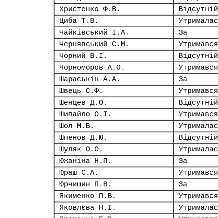
Христенко Ф.В.
Відсутній
Циба Т.В.
Утрималас
Чайківський І.А.
За
Чернявський С.М.
Утримався
Чорний В.І.
Відсутній
Чорноморов А.О.
Утримався
Шараськін А.А.
За
Швець С.Ф.
Утримався
Шенцев Д.О.
Відсутній
Шипайло О.І.
Утримався
Шол М.В.
Утрималас
Шпенов Д.Ю.
Відсутній
Шуляк О.О.
Утрималас
Южаніна Н.П.
За
Юраш С.А.
Утримався
Юрчишин П.В.
За
Якименко П.В.
Утримався
Яковлєва Н.І.
Утрималас