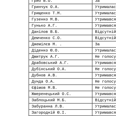
Гриб В.О.
За
Гринчук О.А.
Утрималас
Грищенко Т.М.
Утрималас
Гузенко М.В.
Утримався
Гунько А.Г.
Утримався
Данілов В.Б.
Відсутній
Демченко С.О.
Відсутній
Джемілєв М. .
За
Діденко Ю.О.
Утрималас
Дмитрук А.Г.
Не голосу
Драбовський А.Г.
Утримався
Дубінський О.А.
Не голосу
Дубнов А.В.
Утримався
Дунда О.А.
Не голосу
Єфімов М.В.
Не голосу
Жмеренецький О.С.
Утримався
Заблоцький М.Б.
Відсутній
Забуранна Л.В.
Утрималас
Загородній Ю.І.
Утримався