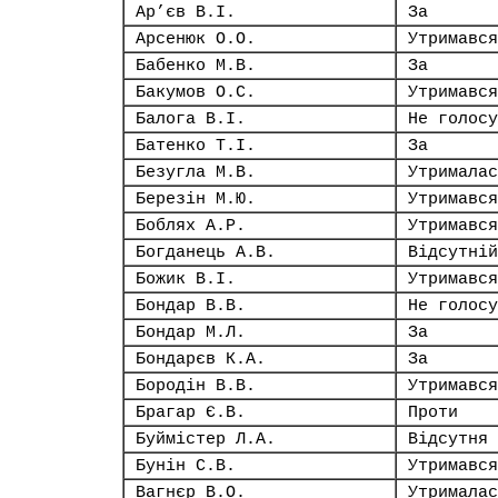
Ар’єв В.І.
За
Арсенюк О.О.
Утримався
Бабенко М.В.
За
Бакумов О.С.
Утримався
Балога В.І.
Не голосу
Батенко Т.І.
За
Безугла М.В.
Утрималас
Березін М.Ю.
Утримався
Боблях А.Р.
Утримався
Богданець А.В.
Відсутній
Божик В.І.
Утримався
Бондар В.В.
Не голосу
Бондар М.Л.
За
Бондарєв К.А.
За
Бородін В.В.
Утримався
Брагар Є.В.
Проти
Буймістер Л.А.
Відсутня
Бунін С.В.
Утримався
Вагнєр В.О.
Утрималас