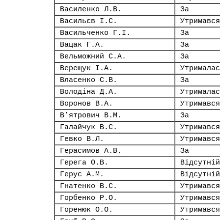
Василенко Л.В.
За
Васильєв І.С.
Утримався
Васильченко Г.І.
За
Вацак Г.А.
За
Вельможний С.А.
За
Верещук І.А.
Утрималас
Власенко С.В.
За
Володіна Д.А.
Утрималас
Воронов В.А.
Утримався
В’ятрович В.М.
За
Галайчук В.С.
Утримався
Гевко В.Л.
Утримався
Герасимов А.В.
За
Герега О.В.
Відсутній
Герус А.М.
Відсутній
Гнатенко В.С.
Утримався
Горбенко Р.О.
Утримався
Горенюк О.О.
Утримався