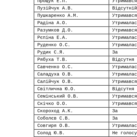
Прощук Е.П.
Утримався
Пузійчук А.В.
Відсутній
Пушкаренко А.М.
Утримався
Радіна А.О.
Утрималас
Разумков Д.О.
Утримався
Рєпіна Е.А.
Утрималас
Руденко О.С.
Утрималас
Рудик С.Я.
За
Рябуха Т.В.
Відсутня
Савченко О.С.
Утрималас
Саладуха О.В.
Утрималас
Салійчук О.В.
Утримався
Світлична Ю.О.
Відсутня
Семінський О.В.
Утримався
Скічко О.О.
Утримався
Скороход А.К.
За
Соболєв С.В.
За
Совгиря О.В.
Утрималас
Солод Ю.В.
Не голосу