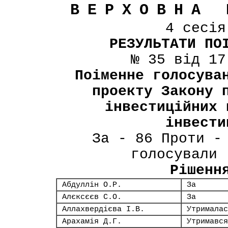
ВЕРХОВНА 
4 сесі
РЕЗУЛЬТАТИ ПО
№ 35 від 17
Поіменне голосува
проекту Закону 
інвестиційних 
інвести
За - 86 Проти -
голосували 
Рішенн
Абдуллін О.Р.
За
Алєксєєв С.О.
За
Аллахвердієва І.В.
Утрималас
Арахамія Д.Г.
Утримався