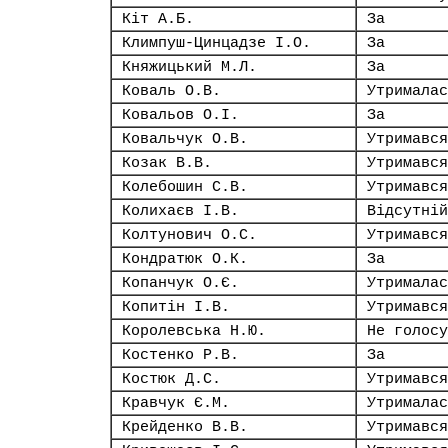
Кіт А.Б.
За
Климпуш-Цинцадзе І.О.
За
Княжицький М.Л.
За
Коваль О.В.
Утрималас
Ковальов О.І.
За
Ковальчук О.В.
Утримався
Козак В.В.
Утримався
Колебошин С.В.
Утримався
Колихаєв І.В.
Відсутній
Колтунович О.С.
Утримався
Кондратюк О.К.
За
Копанчук О.Є.
Утрималас
Копитін І.В.
Утримався
Королевська Н.Ю.
Не голосу
Костенко Р.В.
За
Костюк Д.С.
Утримався
Кравчук Є.М.
Утрималас
Крейденко В.В.
Утримався