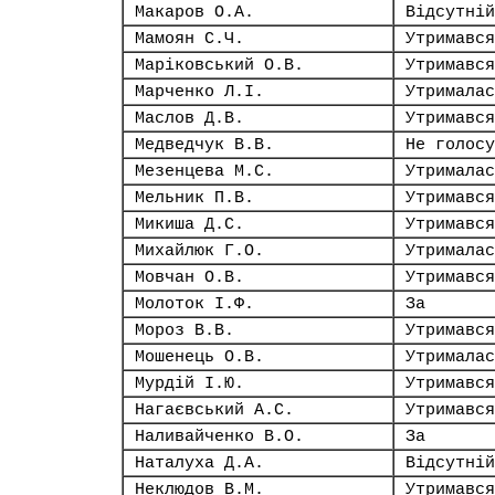
Макаров О.А.
Відсутній
Мамоян С.Ч.
Утримався
Маріковський О.В.
Утримався
Марченко Л.І.
Утрималас
Маслов Д.В.
Утримався
Медведчук В.В.
Не голосу
Мезенцева М.С.
Утрималас
Мельник П.В.
Утримався
Микиша Д.С.
Утримався
Михайлюк Г.О.
Утрималас
Мовчан О.В.
Утримався
Молоток І.Ф.
За
Мороз В.В.
Утримався
Мошенець О.В.
Утрималас
Мурдій І.Ю.
Утримався
Нагаєвський А.С.
Утримався
Наливайченко В.О.
За
Наталуха Д.А.
Відсутній
Неклюдов В.М.
Утримався