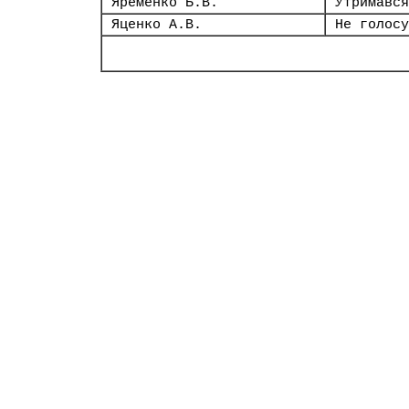
Яременко Б.В.
Утримався
Яценко А.В.
Не голосу