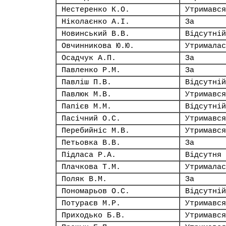
Нестеренко К.О.
Утримався
Ніколаєнко А.І.
За
Новинський В.В.
Відсутній
Овчинникова Ю.Ю.
Утрималас
Осадчук А.П.
За
Павленко Р.М.
За
Павліш П.В.
Відсутній
Павлюк М.В.
Утримався
Папієв М.М.
Відсутній
Пасічний О.С.
Утримався
Перебийніс М.В.
Утримався
Петьовка В.В.
За
Підласа Р.А.
Відсутня
Плачкова Т.М.
Утрималас
Поляк В.М.
За
Пономарьов О.С.
Відсутній
Потураєв М.Р.
Утримався
Приходько Б.В.
Утримався