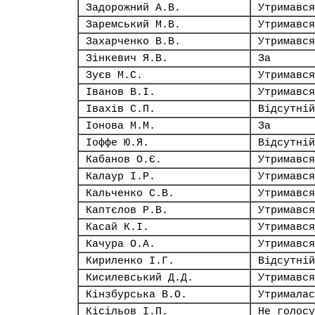
Задорожний А.В.
Утримався
Заремський М.В.
Утримався
Захарченко В.В.
Утримався
Зінкевич Я.В.
За
Зуєв М.С.
Утримався
Іванов В.І.
Утримався
Івахів С.П.
Відсутній
Іонова М.М.
За
Іоффе Ю.Я.
Відсутній
Кабанов О.Є.
Утримався
Калаур І.Р.
Утримався
Кальченко С.В.
Утримався
Каптєлов Р.В.
Утримався
Касай К.І.
Утримався
Качура О.А.
Утримався
Кириленко І.Г.
Відсутній
Кисилевський Д.Д.
Утримався
Кінзбурська В.О.
Утрималас
Кісільов І.П.
Не голосу