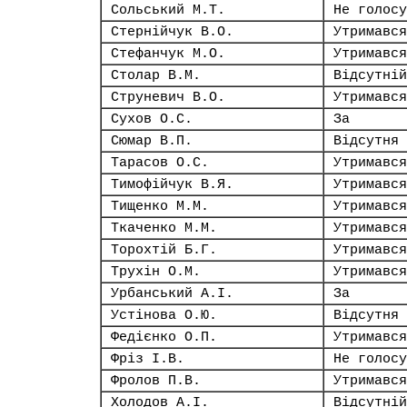
Сольський М.Т.
Не голосу
Стернійчук В.О.
Утримався
Стефанчук М.О.
Утримався
Столар В.М.
Відсутній
Струневич В.О.
Утримався
Сухов О.С.
За
Сюмар В.П.
Відсутня
Тарасов О.С.
Утримався
Тимофійчук В.Я.
Утримався
Тищенко М.М.
Утримався
Ткаченко М.М.
Утримався
Торохтій Б.Г.
Утримався
Трухін О.М.
Утримався
Урбанський А.І.
За
Устінова О.Ю.
Відсутня
Федієнко О.П.
Утримався
Фріз І.В.
Не голосу
Фролов П.В.
Утримався
Холодов А.І.
Відсутній