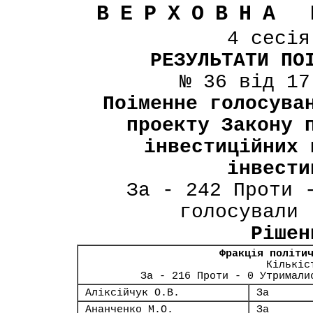
ВЕРХОВНА 
4 сесі
РЕЗУЛЬТАТИ ПО
№ 36 від 17
Поіменне голосува
проекту Закону 
інвестиційних 
інвести
За - 242 Проти 
голосували 
Рішен
Фракція політи
Кількіс
За - 216 Проти - 0 Утримали
Аліксійчук О.В.
За
Ананченко М.О.
За