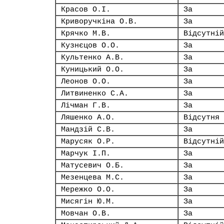
Красов О.І.
За
Криворучкіна О.В.
За
Крячко М.В.
Відсутній
Кузнєцов О.О.
За
Культенко А.В.
За
Куницький О.О.
За
Леонов О.О.
За
Литвиненко С.А.
За
Лічман Г.В.
За
Ляшенко А.О.
Відсутня
Мандзій С.В.
За
Марусяк О.Р.
Відсутній
Марчук І.П.
За
Матусевич О.Б.
За
Мезенцева М.С.
За
Мережко О.О.
За
Мисягін Ю.М.
За
Мовчан О.В.
За