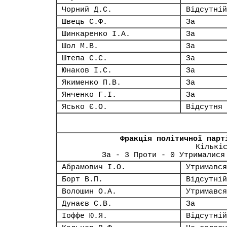
Чорний Д.С.
Відсутній
Швець С.Ф.
За
Шинкаренко І.А.
За
Шол М.В.
За
Штепа С.С.
За
Юнаков І.С.
За
Якименко П.В.
За
Янченко Г.І.
За
Ясько Є.О.
Відсутня
Фракція політичної парт
Кількі
За - 3 Проти - 0 Утрималися
Абрамович І.О.
Утримався
Борт В.П.
Відсутній
Волошин О.А.
Утримався
Дунаєв С.В.
За
Іоффе Ю.Я.
Відсутній