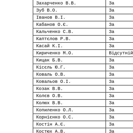
Захарченко В.В.
За
Зуб В.О.
За
Іванов В.І.
За
Кабанов О.Є.
За
Кальченко С.В.
За
Каптєлов Р.В.
За
Касай К.І.
За
Кириченко М.О.
Відсутній
Кицак Б.В.
За
Кісєль Ю.Г.
За
Коваль О.В.
За
Ковальов О.І.
За
Козак В.В.
За
Колєв О.В.
За
Колюх В.В.
За
Копиленко О.Л.
За
Корнієнко О.С.
За
Костін А.Є.
За
Костюх А.В.
За