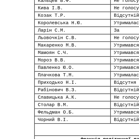
Кальцев В.Ф.
Не голосу
Кива І.В.
Не голосу
Козак Т.Р.
Відсутній
Королевська Н.Ю.
Утрималас
Ларін С.М.
За
Льовочкін С.В.
Не голосу
Макаренко М.В.
Утримався
Мамоян С.Ч.
Утримався
Мороз В.В.
Утримався
Павленко Ю.О.
Утримався
Плачкова Т.М.
Утрималас
Приходько Н.І.
Відсутня
Рабінович В.З.
Відсутній
Славицька А.К.
Не голосу
Столар В.М.
Відсутній
Фельдман О.Б.
Утримався
Чорний В.І.
Відсутній