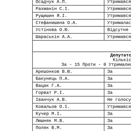
Осадчук А.П.
Утримався
Рахманін С.І.
Утримався
Рущишин Я.І.
Утримався
Стефанишина О.А.
Утрималас
Устінова О.Ю.
Відсутня
Шараськін А.А.
Утримався
Депутат
Кількі
За - 15 Проти - 0 Утримали
Арешонков В.Ю.
За
Бакунець П.А.
За
Вацак Г.А.
За
Горват Р.І.
За
Іванчук А.В.
Не голосу
Ковальов О.І.
Утримався
Кучер М.І.
За
Люшняк М.В.
За
Поляк В.М.
За