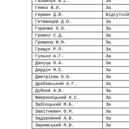
Галайчук В.С.
За
Гевко В.Л.
За
Герман Д.В.
Відсутній
Гетманцев Д.О.
За
Горенюк О.О.
За
Гривко С.Д.
За
Гришина Ю.М.
За
Грищук Р.П.
За
Гунько А.Г.
За
Дануца О.А.
За
Дирдін М.Є.
За
Дмитрієва О.О.
За
Драбовський А.Г.
За
Дубнов А.В.
За
Жмеренецький О.С.
За
Заблоцький М.Б.
За
Завітневич О.М.
За
Задорожний А.В.
За
Заремський М.В.
За