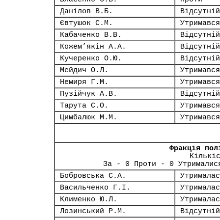
Данілов В.Б.
Відсутній
Євтушок С.М.
Утримався
Кабаченко В.В.
Відсутній
Кожем’якін А.А.
Відсутній
Кучеренко О.Ю.
Відсутній
Мейдич О.Л.
Утримався
Немиря Г.М.
Утримався
Пузійчук А.В.
Відсутній
Тарута С.О.
Утримався
Цимбалюк М.М.
Утримався
Фракція пол
Кількі
За - 0 Проти - 0 Утрималис
Бобровська С.А.
Утрималас
Васильченко Г.І.
Утрималас
Клименко Ю.Л.
Утрималас
Лозинський Р.М.
Відсутній