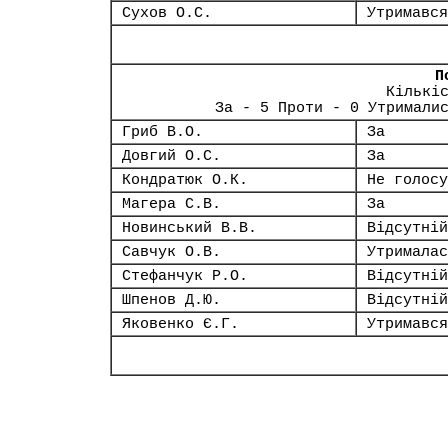
Сухов О.С.
Утримався
П
Кількі
За - 5 Проти - 0 Утримали
Гриб В.О.
За
Довгий О.С.
За
Кондратюк О.К.
Не голосу
Магера С.В.
За
Новинський В.В.
Відсутній
Савчук О.В.
Утрималас
Стефанчук Р.О.
Відсутній
Шпенов Д.Ю.
Відсутній
Яковенко Є.Г.
Утримався