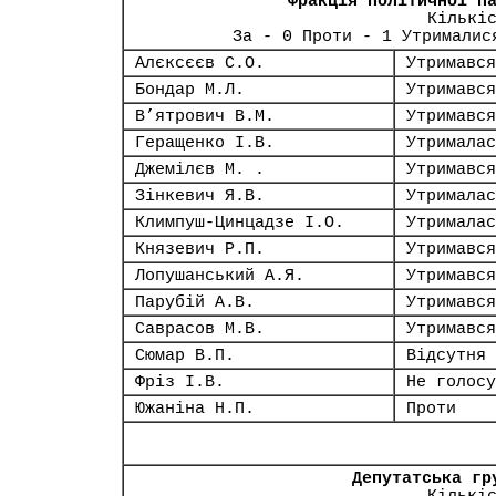
Фракція політичної п
Кількі
За - 0 Проти - 1 Утрималис
Алєксєєв С.О.
Утримався
Бондар М.Л.
Утримався
В’ятрович В.М.
Утримався
Геращенко І.В.
Утрималас
Джемілєв М. .
Утримався
Зінкевич Я.В.
Утрималас
Климпуш-Цинцадзе І.О.
Утрималас
Князевич Р.П.
Утримався
Лопушанський А.Я.
Утримався
Парубій А.В.
Утримався
Саврасов М.В.
Утримався
Сюмар В.П.
Відсутня
Фріз І.В.
Не голосу
Южаніна Н.П.
Проти
Депутатська гр