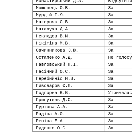
Монастирський Д.А.
Відсутній
Мошенець О.В.
За
Мурдій І.Ю.
За
Нагорняк С.В.
За
Наталуха Д.А.
За
Неклюдов В.М.
За
Нікітіна М.В.
За
Овчинникова Ю.Ю.
За
Остапенко А.Д.
Не голосу
Павловський П.І.
За
Пасічний О.С.
За
Перебийніс М.В.
За
Пивоваров Є.П.
За
Подгорна В.В.
Утрималас
Припутень Д.С.
За
Пуртова А.А.
За
Радіна А.О.
За
Рєпіна Е.А.
За
Руденко О.С.
За