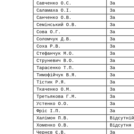
Савченко О.С.
За
Саламаха О.І.
За
Санченко О.В.
За
Семінський О.В.
За
Сова О.Г.
За
Соломчук Д.В.
За
Соха Р.В.
За
Стефанчук М.О.
За
Струневич В.О.
За
Тарасенко Т.П.
За
Тимофійчук В.Я.
За
Тістик Р.Я.
За
Ткаченко О.М.
За
Третьякова Г.М.
За
Устенко О.О.
За
Фріс І.П.
За
Халімон П.В.
Відсутній
Хоменко О.В.
Відсутня
Чернєв Є.В.
За