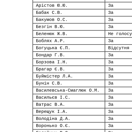
Арістов Ю.Ю.
За
Бабак С.В.
За
Бакумов О.С.
За
Безгін В.Ю.
За
Беленюк Ж.В.
Не голосу
Боблях А.Р.
За
Богуцька Є.П.
Відсутня
Бондар Г.В.
За
Борзова І.Н.
За
Брагар Є.В.
За
Буймістер Л.А.
За
Бунін С.В.
За
Василевська-Смаглюк О.М.
За
Васильєв І.С.
За
Ватрас В.А.
За
Верещук І.А.
За
Володіна Д.А.
За
Воронько О.Є.
За