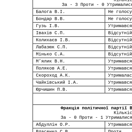
Кількі
За - 3 Проти - 0 Утрималис
Балога В.І.
Не голосу
Бондар В.В.
Не голосу
Гузь І.В.
Утримався
Івахів С.П.
Відсутній
Колихаєв І.В.
Відсутній
Лабазюк С.П.
Відсутній
Мінько С.А.
Відсутній
М’ялик В.Н.
Утримався
Поляков А.Е.
Утримався
Скороход А.К.
Утрималас
Чайківський І.А.
Утримався
Юрчишин П.В.
Утримався
Фракція політичної партії 
Кількі
За - 0 Проти - 1 Утрималис
Абдуллін О.Р.
Утримався
Власенко С.В.
Проти