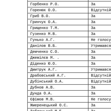
Горбенко Р.О.
За
Горенюк О.О.
Відсутній
Гриб В.О.
За
Гринчук О.А.
За
Грищенко Т.М.
За
Гузенко М.В.
За
Гунько А.Г.
Не голосу
Данілов В.Б.
Утримався
Демченко С.О.
За
Джемілєв М. .
За
Діденко Ю.О.
За
Дмитрук А.Г.
Утримався
Драбовський А.Г.
Відсутній
Дубінський О.А.
Відсутній
Дубнов А.В.
За
Дунда О.А.
За
Єфімов М.В.
Не голосу
Жмеренецький О.С.
За