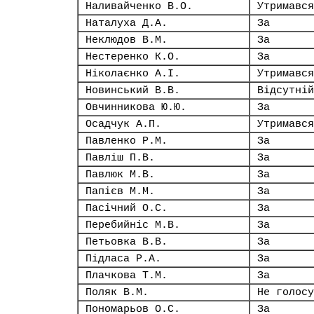
Наливайченко В.О.
Утримався
Наталуха Д.А.
За
Неклюдов В.М.
За
Нестеренко К.О.
За
Ніколаєнко А.І.
Утримався
Новинський В.В.
Відсутній
Овчинникова Ю.Ю.
За
Осадчук А.П.
Утримався
Павленко Р.М.
За
Павліш П.В.
За
Павлюк М.В.
За
Папієв М.М.
За
Пасічний О.С.
За
Перебийніс М.В.
За
Петьовка В.В.
За
Підласа Р.А.
За
Плачкова Т.М.
За
Поляк В.М.
Не голосу
Пономарьов О.С.
За