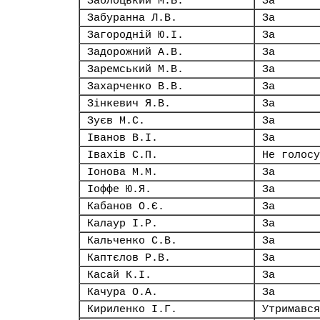
Заблоцький М.Б.
За
Забуранна Л.В.
За
Загородній Ю.І.
За
Задорожний А.В.
За
Заремський М.В.
За
Захарченко В.В.
За
Зінкевич Я.В.
За
Зуєв М.С.
За
Іванов В.І.
За
Івахів С.П.
Не голосу
Іонова М.М.
За
Іоффе Ю.Я.
За
Кабанов О.Є.
За
Калаур І.Р.
За
Кальченко С.В.
За
Каптєлов Р.В.
За
Касай К.І.
За
Качура О.А.
За
Кириленко І.Г.
Утримався