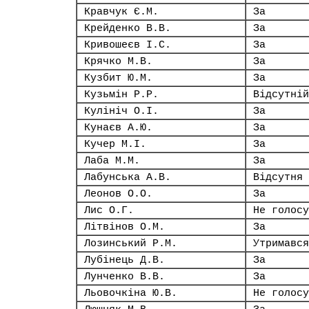
Кравчук Є.М.
За
Крейденко В.В.
За
Кривошеєв І.С.
За
Крячко М.В.
За
Кузбит Ю.М.
За
Кузьмін Р.Р.
Відсутній
Кулініч О.І.
За
Кунаєв А.Ю.
За
Кучер М.І.
За
Лаба М.М.
За
Лабунська А.В.
Відсутня
Леонов О.О.
За
Лис О.Г.
Не голосу
Літвінов О.М.
За
Лозинський Р.М.
Утримався
Лубінець Д.В.
За
Лунченко В.В.
За
Льовочкіна Ю.В.
Не голосу