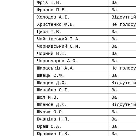
Фріз І.В.
За
Фролов П.В.
За
Холодов А.І.
Відсутній
Христенко Ф.В.
Не голосу
Циба Т.В.
За
Чайківський І.А.
За
Чернявський С.М.
За
Чорний В.І.
За
Чорноморов А.О.
За
Шараськін А.А.
Не голосу
Швець С.Ф.
За
Шенцев Д.О.
Відсутній
Шипайло О.І.
За
Шол М.В.
За
Шпенов Д.Ю.
Відсутній
Шуляк О.О.
За
Южаніна Н.П.
За
Юраш С.А.
За
Юрчишин П.В.
За