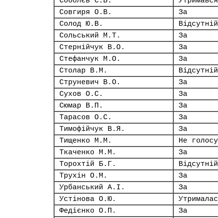
Соболєв С.В.
Утримався
Совгиря О.В.
За
Солод Ю.В.
Відсутній
Сольський М.Т.
За
Стернійчук В.О.
За
Стефанчук М.О.
За
Столар В.М.
Відсутній
Струневич В.О.
За
Сухов О.С.
За
Сюмар В.П.
За
Тарасов О.С.
За
Тимофійчук В.Я.
За
Тищенко М.М.
Не голосу
Ткаченко М.М.
За
Торохтій Б.Г.
Відсутній
Трухін О.М.
За
Урбанський А.І.
За
Устінова О.Ю.
Утрималас
Федієнко О.П.
За