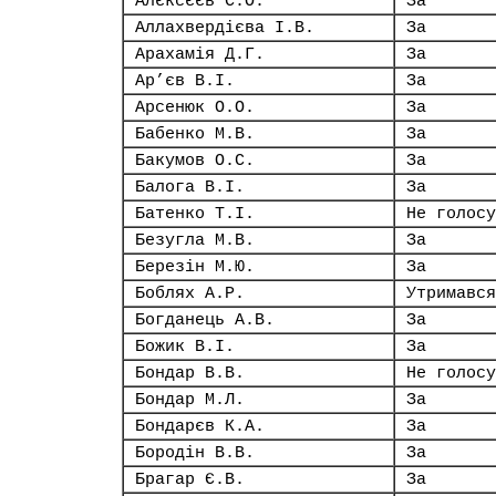
Алєксєєв С.О.
За
Аллахвердієва І.В.
За
Арахамія Д.Г.
За
Ар’єв В.І.
За
Арсенюк О.О.
За
Бабенко М.В.
За
Бакумов О.С.
За
Балога В.І.
За
Батенко Т.І.
Не голосу
Безугла М.В.
За
Березін М.Ю.
За
Боблях А.Р.
Утримався
Богданець А.В.
За
Божик В.І.
За
Бондар В.В.
Не голосу
Бондар М.Л.
За
Бондарєв К.А.
За
Бородін В.В.
За
Брагар Є.В.
За