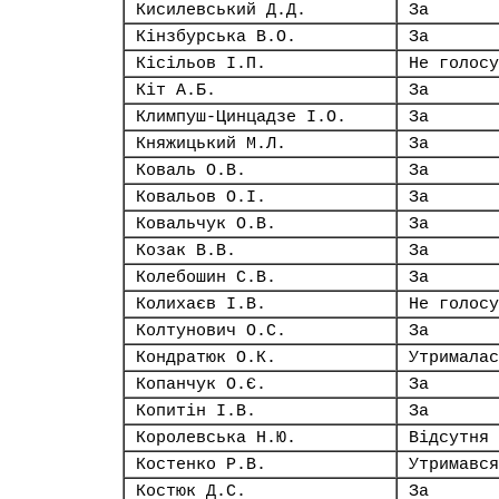
Кисилевський Д.Д.
За
Кінзбурська В.О.
За
Кісільов І.П.
Не голосу
Кіт А.Б.
За
Климпуш-Цинцадзе І.О.
За
Княжицький М.Л.
За
Коваль О.В.
За
Ковальов О.І.
За
Ковальчук О.В.
За
Козак В.В.
За
Колебошин С.В.
За
Колихаєв І.В.
Не голосу
Колтунович О.С.
За
Кондратюк О.К.
Утрималас
Копанчук О.Є.
За
Копитін І.В.
За
Королевська Н.Ю.
Відсутня
Костенко Р.В.
Утримався
Костюк Д.С.
За