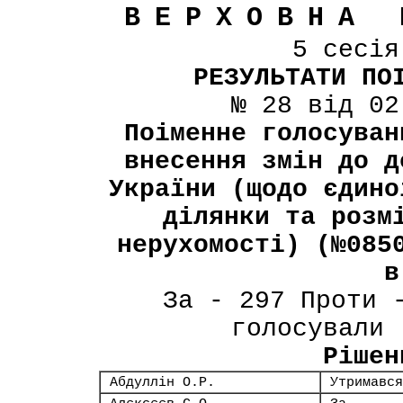
ВЕРХОВНА 
5 сесі
РЕЗУЛЬТАТИ ПО
№ 28 від 02
Поіменне голосуван
внесення змін до д
України (щодо єдино
ділянки та розм
нерухомості) (№085
в
За - 297 Проти 
голосували 
Рішен
Абдуллін О.Р.
Утримався