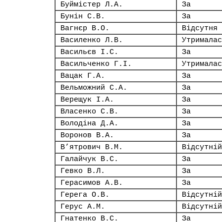
Буймістер Л.А.
За
Бунін С.В.
За
Вагнєр В.О.
Відсутня
Василенко Л.В.
Утрималас
Васильєв І.С.
За
Васильченко Г.І.
Утрималас
Вацак Г.А.
За
Вельможний С.А.
За
Верещук І.А.
За
Власенко С.В.
За
Володіна Д.А.
За
Воронов В.А.
За
В’ятрович В.М.
Відсутній
Галайчук В.С.
За
Гевко В.Л.
За
Герасимов А.В.
За
Герега О.В.
Відсутній
Герус А.М.
Відсутній
Гнатенко В.С.
За