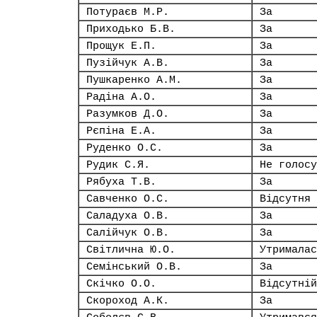
Потураєв М.Р.
За
Приходько Б.В.
За
Прощук Е.П.
За
Пузійчук А.В.
За
Пушкаренко А.М.
За
Радіна А.О.
За
Разумков Д.О.
За
Рєпіна Е.А.
За
Руденко О.С.
За
Рудик С.Я.
Не голосу
Рябуха Т.В.
За
Савченко О.С.
Відсутня
Саладуха О.В.
За
Салійчук О.В.
За
Світлична Ю.О.
Утрималас
Семінський О.В.
За
Скічко О.О.
Відсутній
Скороход А.К.
За