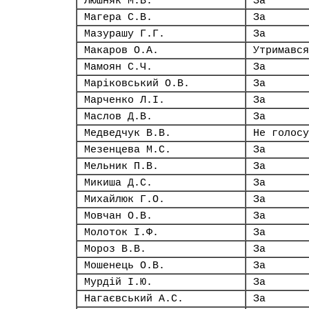
Люшняк М.В.
За
Магера С.В.
За
Мазурашу Г.Г.
За
Макаров О.А.
Утримався
Мамоян С.Ч.
За
Маріковський О.В.
За
Марченко Л.І.
За
Маслов Д.В.
За
Медведчук В.В.
Не голосу
Мезенцева М.С.
За
Мельник П.В.
За
Микиша Д.С.
За
Михайлюк Г.О.
За
Мовчан О.В.
За
Молоток І.Ф.
За
Мороз В.В.
За
Мошенець О.В.
За
Мурдій І.Ю.
За
Нагаєвський А.С.
За