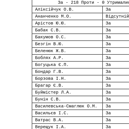
За - 218 Проти - 0 Утримали
Аліксійчук О.В.
За
Ананченко М.О.
Відсутній
Арістов Ю.Ю.
За
Бабак С.В.
За
Бакумов О.С.
За
Безгін В.Ю.
За
Беленюк Ж.В.
За
Боблях А.Р.
За
Богуцька Є.П.
За
Бондар Г.В.
За
Борзова І.Н.
За
Брагар Є.В.
За
Буймістер Л.А.
За
Бунін С.В.
За
Василевська-Смаглюк О.М.
За
Васильєв І.С.
За
Ватрас В.А.
За
Верещук І.А.
За