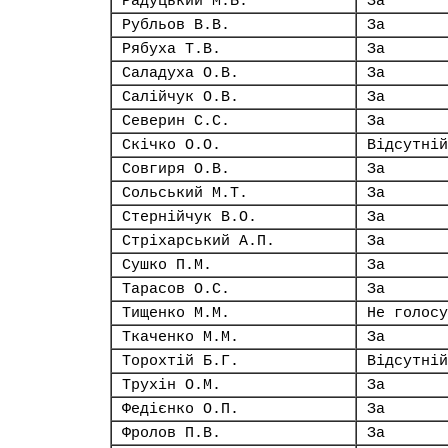
Радуцький М.Б.
За
Рубльов В.В.
За
Рябуха Т.В.
За
Саладуха О.В.
За
Салійчук О.В.
За
Северин С.С.
За
Скічко О.О.
Відсутній
Совгиря О.В.
За
Сольський М.Т.
За
Стернійчук В.О.
За
Стріхарський А.П.
За
Сушко П.М.
За
Тарасов О.С.
За
Тищенко М.М.
Не голосу
Ткаченко М.М.
За
Торохтій Б.Г.
Відсутній
Трухін О.М.
За
Федієнко О.П.
За
Фролов П.В.
За