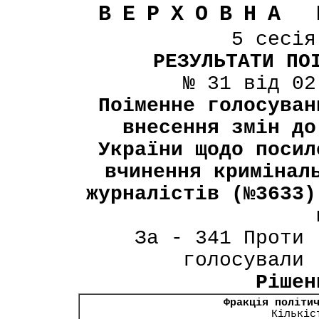
ВЕРХОВНА 
5 сесі
РЕЗУЛЬТАТИ ПО
№ 31 від 02
Поіменне голосуван
внесення змін до
України щодо посил
вчинення кримінал
журналістів (№3633)
За - 341 Проти 
голосували 
Рішен
Фракція політи
Кількіс