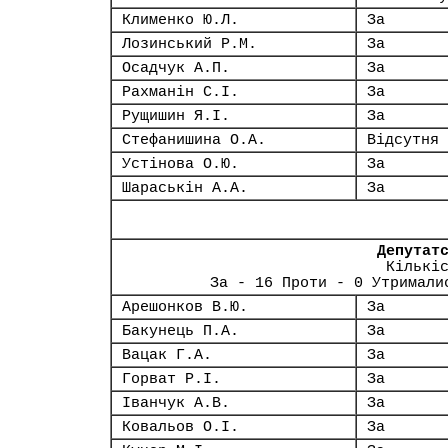
Клименко Ю.Л.
За
Лозинський Р.М.
За
Осадчук А.П.
За
Рахманін С.І.
За
Рущишин Я.І.
За
Стефанишина О.А.
Відсутня
Устінова О.Ю.
За
Шараськін А.А.
За
Депутат
Кількі
За - 16 Проти - 0 Утримали
Арешонков В.Ю.
За
Бакунець П.А.
За
Вацак Г.А.
За
Горват Р.І.
За
Іванчук А.В.
За
Ковальов О.І.
За