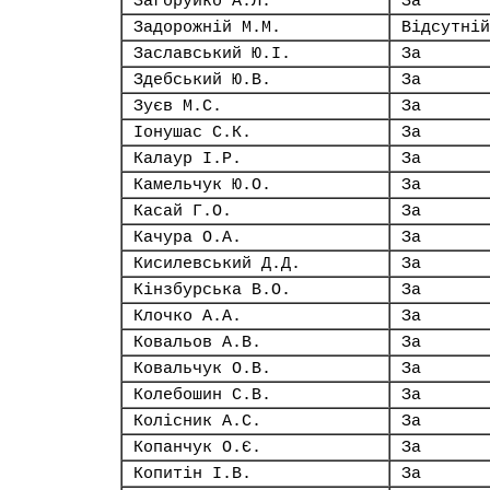
Загоруйко А.Л.
За
Задорожній М.М.
Відсутній
Заславський Ю.І.
За
Здебський Ю.В.
За
Зуєв М.С.
За
Іонушас С.К.
За
Калаур І.Р.
За
Камельчук Ю.О.
За
Касай Г.О.
За
Качура О.А.
За
Кисилевський Д.Д.
За
Кінзбурська В.О.
За
Клочко А.А.
За
Ковальов А.В.
За
Ковальчук О.В.
За
Колебошин С.В.
За
Колісник А.С.
За
Копанчук О.Є.
За
Копитін І.В.
За