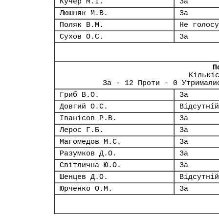
Кучер М.І.
За
Люшняк М.В.
За
Поляк В.М.
Не голосу
Сухов О.С.
За
П
Кількі
За - 12 Проти - 0 Утримали
Гриб В.О.
За
Довгий О.С.
Відсутній
Іванісов Р.В.
За
Лерос Г.Б.
За
Магомедов М.С.
За
Разумков Д.О.
За
Світлична Ю.О.
За
Шенцев Д.О.
Відсутній
Юрченко О.М.
За