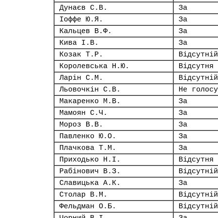
Дунаєв С.В.
За
Іоффе Ю.Я.
За
Кальцев В.Ф.
За
Кива І.В.
За
Козак Т.Р.
Відсутній
Королевська Н.Ю.
Відсутня
Ларін С.М.
Відсутній
Льовочкін С.В.
Не голосу
Макаренко М.В.
За
Мамоян С.Ч.
За
Мороз В.В.
За
Павленко Ю.О.
За
Плачкова Т.М.
За
Приходько Н.І.
Відсутня
Рабінович В.З.
Відсутній
Славицька А.К.
За
Столар В.М.
Відсутній
Фельдман О.Б.
Відсутній