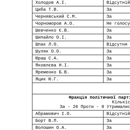
Холодов А.І.
Відсутній
Циба Т.В.
За
Чернявський С.М.
За
Чорноморов А.О.
Не голосу
Шевченко Є.В.
За
Шипайло О.І.
За
Шпак Л.О.
Відсутня
Шуляк О.О.
За
Юраш С.А.
За
Яковлєва Н.І.
За
Яременко Б.В.
За
Яцик Ю.Г.
За
Фракція політичної парт
Кількі
За - 26 Проти - 0 Утримали
Абрамович І.О.
Відсутній
Борт В.П.
За
Волошин О.А.
За