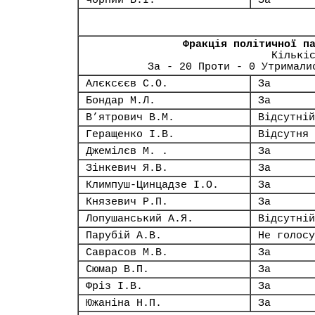
Чорний В.І.
За
Фракція політичної п
Кількі
За - 20 Проти - 0 Утримали
Алєксєєв С.О.
За
Бондар М.Л.
За
В’ятрович В.М.
Відсутній
Геращенко І.В.
Відсутня
Джемілєв М. .
За
Зінкевич Я.В.
За
Климпуш-Цинцадзе І.О.
За
Князевич Р.П.
За
Лопушанський А.Я.
Відсутній
Парубій А.В.
Не голосу
Саврасов М.В.
За
Сюмар В.П.
За
Фріз І.В.
За
Южаніна Н.П.
За