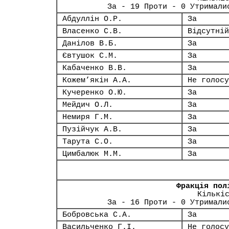
За - 19 Проти - 0 Утримали
Абдуллін О.Р.
За
Власенко С.В.
Відсутній
Данілов В.Б.
За
Євтушок С.М.
За
Кабаченко В.В.
За
Кожем’якін А.А.
Не голосу
Кучеренко О.Ю.
За
Мейдич О.Л.
За
Немиря Г.М.
За
Пузійчук А.В.
За
Тарута С.О.
За
Цимбалюк М.М.
За
Фракція пол
Кількі
За - 16 Проти - 0 Утримали
Бобровська С.А.
За
Васильченко Г.І.
Не голосу