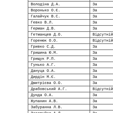
Володіна Д.А.
За
Воронько О.Є.
За
Галайчук В.С.
За
Гевко В.Л.
За
Герман Д.В.
За
Гетманцев Д.О.
Відсутній
Горенюк О.О.
Відсутній
Гривко С.Д.
За
Гришина Ю.М.
За
Грищук Р.П.
За
Гунько А.Г.
За
Дануца О.А.
За
Дирдін М.Є.
За
Дмитрієва О.О.
За
Драбовський А.Г.
Відсутній
Дунда О.А.
За
Жупанин А.В.
За
Забуранна Л.В.
За