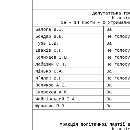
Депутатська гр
Кількі
За - 14 Проти - 0 Утримали
Балога В.І.
За
Бондар В.В.
Не голосу
Гузь І.В.
За
Івахів С.П.
Не голосу
Колихаєв І.В.
Не голосу
Лабазюк С.П.
Не голосу
Мінько С.А.
За
М’ялик В.Н.
Не голосу
Поляков А.Е.
За
Скороход А.К.
За
Чайківський І.А.
За
Юрчишин П.В.
За
Фракція політичної партії 
Кількі