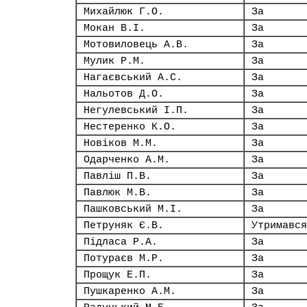
Михайлюк Г.О.
За
Мокан В.І.
За
Мотовиловець А.В.
За
Мулик Р.М.
За
Нагаєвський А.С.
За
Нальотов Д.О.
За
Негулевський І.П.
За
Нестеренко К.О.
За
Новіков М.М.
За
Одарченко А.М.
За
Павліш П.В.
За
Павлюк М.В.
За
Пашковський М.І.
За
Петруняк Є.В.
Утримався
Підласа Р.А.
За
Потураєв М.Р.
За
Прощук Е.П.
За
Пушкаренко А.М.
За