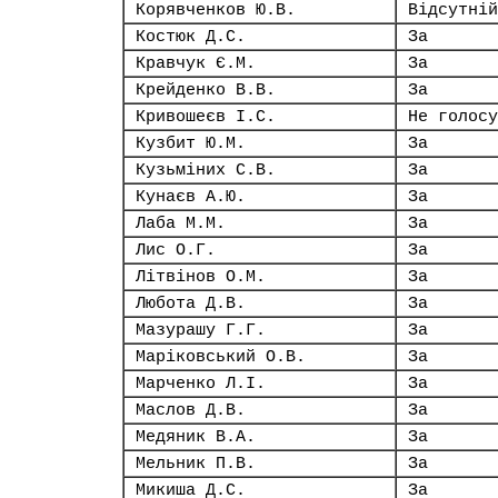
Корявченков Ю.В.
Відсутній
Костюк Д.С.
За
Кравчук Є.М.
За
Крейденко В.В.
За
Кривошеєв І.С.
Не голосу
Кузбит Ю.М.
За
Кузьміних С.В.
За
Кунаєв А.Ю.
За
Лаба М.М.
За
Лис О.Г.
За
Літвінов О.М.
За
Любота Д.В.
За
Мазурашу Г.Г.
За
Маріковський О.В.
За
Марченко Л.І.
За
Маслов Д.В.
За
Медяник В.А.
За
Мельник П.В.
За
Микиша Д.С.
За