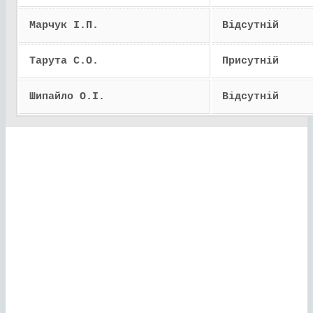
Марчук І.П.
Відсутній
Тарута С.О.
Присутній
Шипайло О.І.
Відсутній