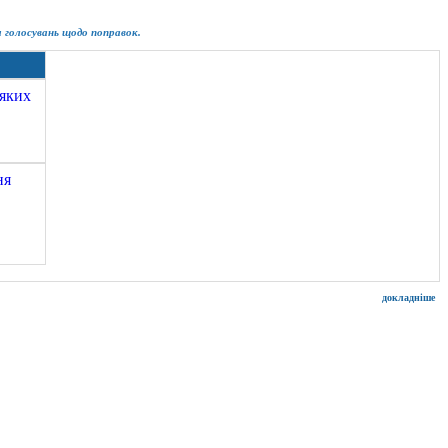
ім голосувань щодо поправок.
еяких
ня
докладніше