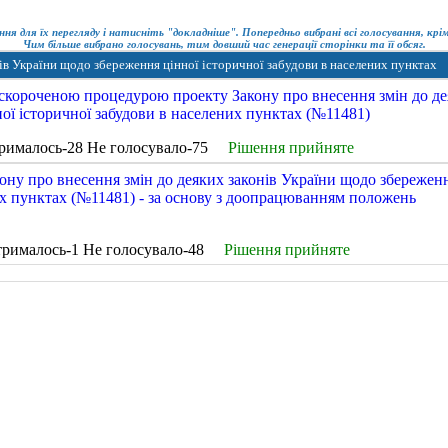
ння для їх перегляду і натисніть "докладніше". Попередньо вибрані всі голосування, кр
Чим більше вибрано голосувань, тим довший час генерації сторінки та її обсяг.
ів України щодо збереження цінної історичної забудови в населених пунктах
 скороченою процедурою проекту Закону про внесення змін до д
ої історичної забудови в населених пунктах (№11481)
рималось-28 Не голосувало-75
Рішення прийняте
ону про внесення змін до деяких законів України щодо збережен
их пунктах (№11481) - за основу з доопрацюванням положень
трималось-1 Не голосувало-48
Рішення прийняте