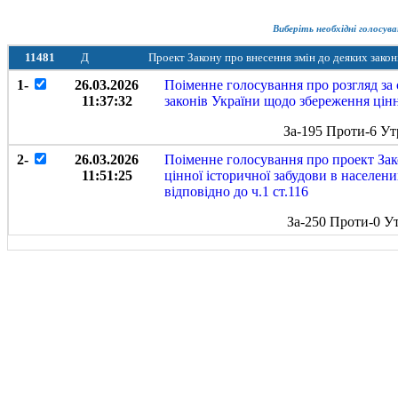
Виберіть необхідні голосува
11481
Д
Проект Закону про внесення змін до деяких закон
1-
26.03.2026
Поіменне голосування про розгляд за
11:37:32
законів України щодо збереження цінн
За-195 Проти-6 Ут
2-
26.03.2026
Поіменне голосування про проект Зак
11:51:25
цінної історичної забудови в населен
відповідно до ч.1 ст.116
За-250 Проти-0 У