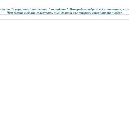
ння для їх перегляду і натисніть "докладніше". Попередньо вибрані всі голосування, кр
Чим більше вибрано голосувань, тим довший час генерації сторінки та її обсяг.