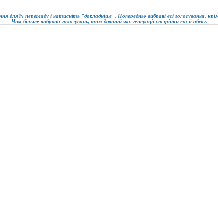
ння для їх перегляду і натисніть "докладніше". Попередньо вибрані всі голосування, кр
Чим більше вибрано голосувань, тим довший час генерації сторінки та її обсяг.