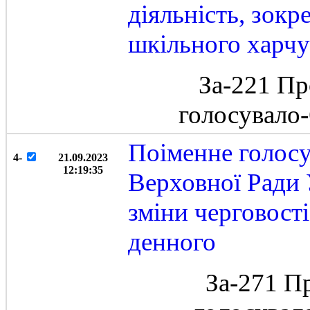
діяльність, зок
шкільного харчу
За-221 Пр
голосувало
Поіменне голос
4-
21.09.2023
12:19:35
Верховної Ради 
зміни черговост
денного
За-271 П