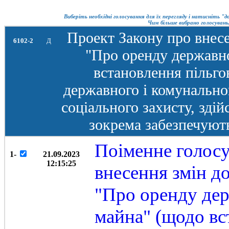
Виберіть необхідні голосування для їх перегляду і натисніть "
Чим більше вибрано голосувань,
Проект Закону про внесе
6102-2
Д
"Про оренду державн
встановлення пільг
державного і комунально
соціального захисту, зді
зокрема забезпечуют
Поіменне голосу
1-
21.09.2023
12:15:25
внесення змін до
"Про оренду дер
майна" (щодо вс