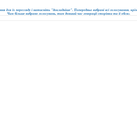
ння для їх перегляду і натисніть "докладніше". Попередньо вибрані всі голосування, кр
Чим більше вибрано голосувань, тим довший час генерації сторінки та її обсяг.