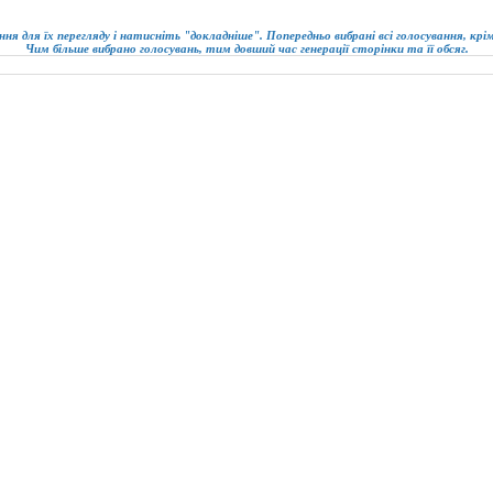
ння для їх перегляду і натисніть "докладніше". Попередньо вибрані всі голосування, кр
Чим більше вибрано голосувань, тим довший час генерації сторінки та її обсяг.