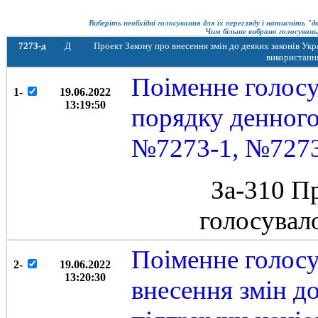
Виберіть необхідні голосування для їх перегляду і натисніть "
Чим більше вибрано голосувань,
7273-д
Д
Проект Закону про внесення змін до деяких законів У
використанн
Поіменне голос
1-
19.06.2022
13:19:50
порядку денного 
№7273-1, №727
За-310 П
голосувал
Поіменне голосу
2-
19.06.2022
13:20:30
внесення змін д