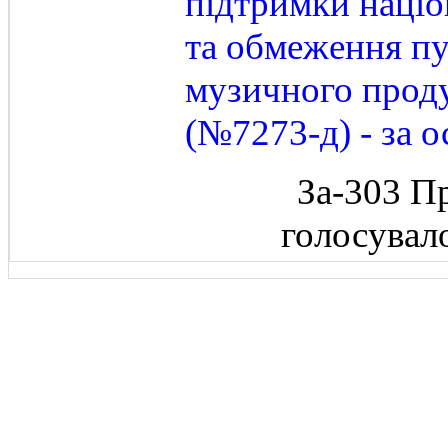
підтримки націо
та обмеження пу
музичного прод
(№7273-д) - за о
За-303 П
голосувал