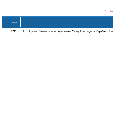
* - Не
Номер
10211
П
Проект Закону про затвердження Указу Президента України "Про 