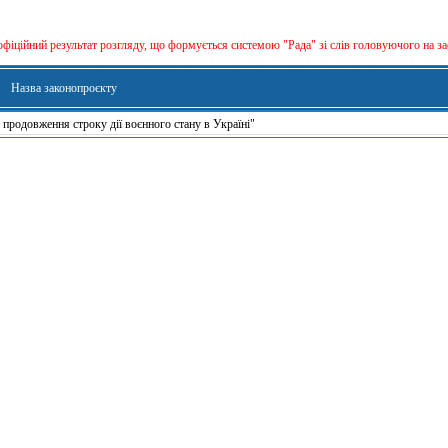
офіційний результат розгляду, що формується сиcтемою "Рада" зі слів головуючого на за
Назва законопроєкту
продовження строку дії воєнного стану в Україні"