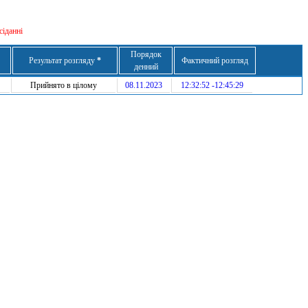
сіданні
Порядок
Результат розгляду
*
Фактичний розгляд
денний
Прийнято в цілому
08.11.2023
12:32:52 -12:45:29