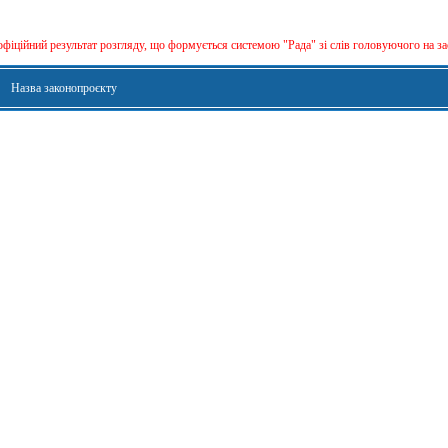
офіційний результат розгляду, що формується сиcтемою "Рада" зі слів головуючого на за
Назва законопроєкту