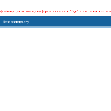
офіційний результат розгляду, що формується сиcтемою "Рада" зі слів головуючого на за
Назва законопроєкту