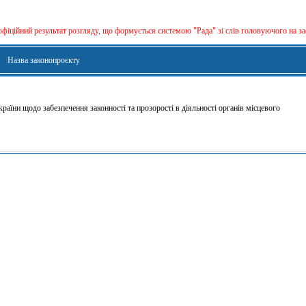
офіційний результат розгляду, що формується сиcтемою "Рада" зі слів головуючого на за
Назва законопроєкту
раїни щодо забезпечення законності та прозорості в діяльності органів місцевого