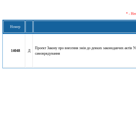
* - Не
Номер
Проект Закону про внесення змін до деяких законодавчих актів Ук
14048
Д
самоврядування