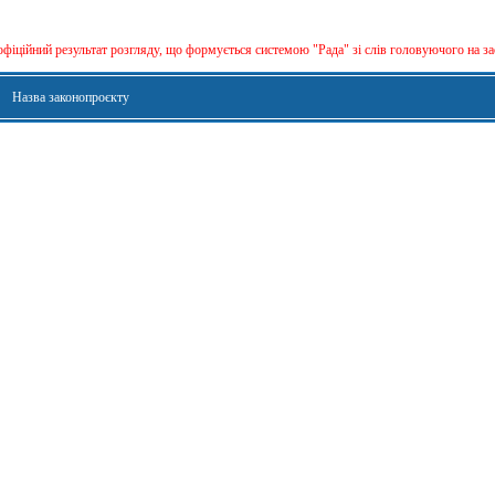
офіційний результат розгляду, що формується сиcтемою "Рада" зі слів головуючого на за
Назва законопроєкту