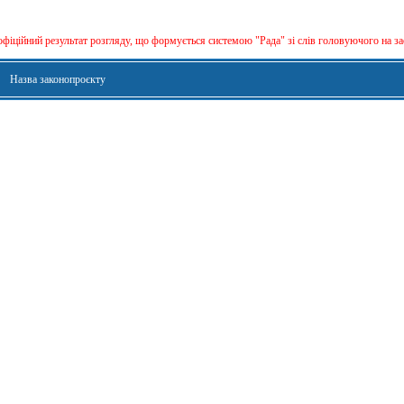
офіційний результат розгляду, що формується сиcтемою "Рада" зі слів головуючого на за
Назва законопроєкту