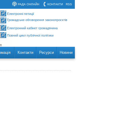
РАДА ОНЛАЙН
КОНТАКТИ
RSS
Електронні петиції
Громадське обговорення законопроєктів
Електронний кабінет громадянина
Повний цикл публічної політики
рмація
Контакти
Ресурси
Новини