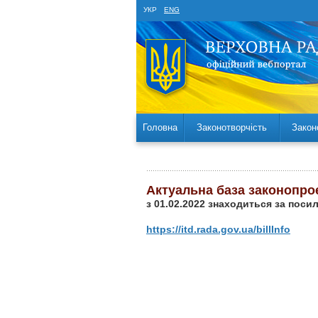
УКР
ENG
Головна
Законотворчість
Закон
Актуальна база законопро
з 01.02.2022 знаходиться за поси
https://itd.rada.gov.ua/billInfo