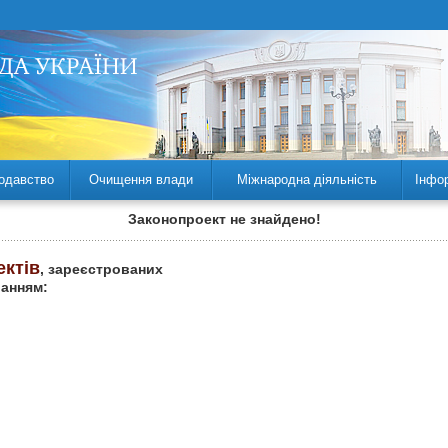
одавство
Очищення влади
Міжнародна діяльність
Інфо
Законопроект не знайдено!
ектів
, зареєстрованих
ланням: