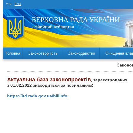
УКР
ENG
Головна
Законотворчість
Законодавство
Очищення вла
Законоп
Актуальна база законопроектів
, зареєстрованих
з 01.02.2022 знаходиться за посиланням:
https://itd.rada.gov.ua/billInfo