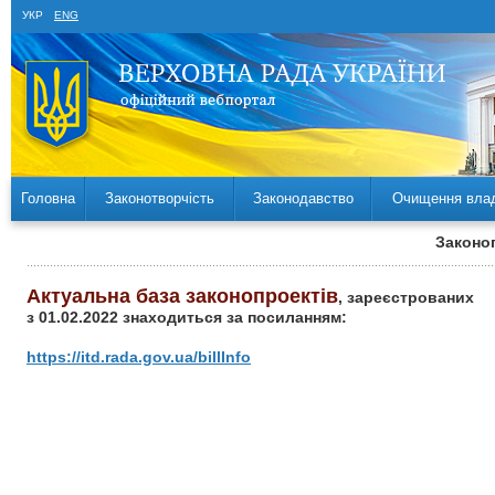
УКР
ENG
Головна
Законотворчість
Законодавство
Очищення вла
Законоп
Актуальна база законопроектів
, зареєстрованих
з 01.02.2022 знаходиться за посиланням:
https://itd.rada.gov.ua/billInfo