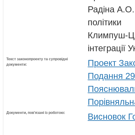
Радіна А.О.
політики
Климпуш-Ци
інтеграції
Текст законопроекту та супровідні
Проект Зак
документи:
Подання 29
Пояснюваль
Порівняльн
Документи, пов'язані із роботою:
Висновок Г