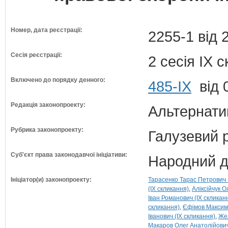
Номер, дата реєстрації:
2255-1 від 
Сесія реєстрації:
2 сесія IX 
Включено до порядку денного:
485-ІХ
від 
Редакція законопроекту:
Альтернати
Рубрика законопроекту:
Галузевий 
Суб'єкт права законодавчої ініціативи:
Народний д
Ініціатор(и) законопроекту:
Тарасенко Тарас Петрович 
(IX скликання)
Аліксійчук 
Іван Романович (IX скликан
скликання)
Єфімов Максим 
Іванович (IX скликання)
Жел
Макаров Олег Анатолійович