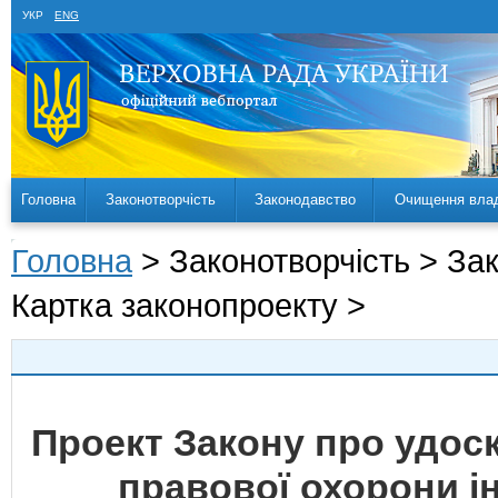
УКР
ENG
Головна
Законотворчість
Законодавство
Очищення вла
Головна
> Законотворчість > За
Картка законопроекту >
Проект Закону про удос
правової охорони і