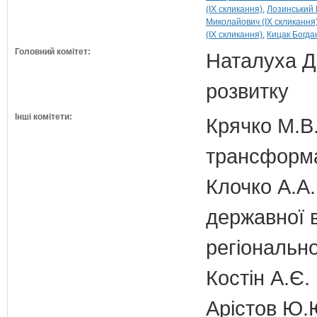
(IX скликання)
Лозинський 
Миколайович (IX скликання
(IX скликання)
Кицак Богдан
Головний комітет:
Наталуха Д.
розвитку
Інші комітети:
Крячко М.В.
трансформа
Клочко А.А.
державної 
регіонально
Костін А.Є.
Арістов Ю.