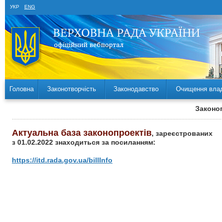
УКР
ENG
Головна
Законотворчість
Законодавство
Очищення вла
Законоп
Актуальна база законопроектів
, зареєстрованих
з 01.02.2022 знаходиться за посиланням:
https://itd.rada.gov.ua/billInfo